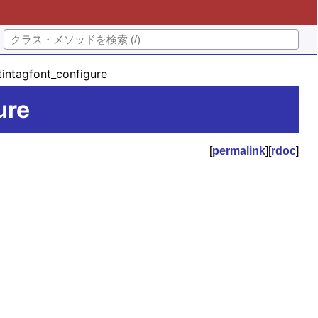
tintagfont_configure
ure
[
permalink
][
rdoc
]