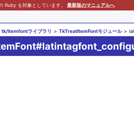
Ruby を対象としています。
最新版のマニュアルへ
tk/itemfontライブラリ
TkTreatItemFontモジュール
la
temFont#latintagfont_config