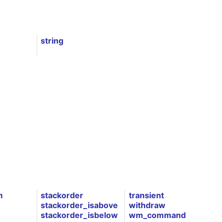
string
m
stackorder
transient
stackorder_isabove
withdraw
stackorder_isbelow
wm_command