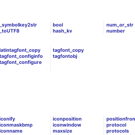
_symbolkey2str
bool
num_or_str
_toUTF8
hash_kv
number
latintagfont_copy
tagfont_copy
tagfont_configinfo
tagfontobj
tagfont_configure
iconify
iconposition
positionfro
iconmaskbmp
iconwindow
protocol
iconname
maxsize
protocols