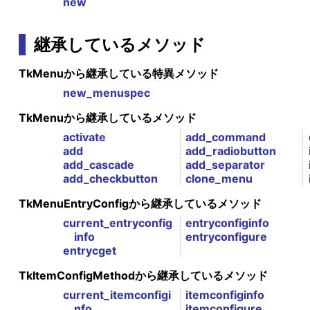
new
継承しているメソッド
TkMenuから継承している特異メソッド
new_menuspec
TkMenuから継承しているメソッド
activate
add_command
add
add_radiobutton
add_cascade
add_separator
add_checkbutton
clone_menu
TkMenuEntryConfigから継承しているメソッド
current_entryconfig
entryconfiginfo
info
entryconfigure
entrycget
TkItemConfigMethodから継承しているメソッド
current_itemconfigi
itemconfiginfo
nfo
itemconfigure