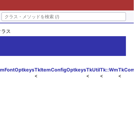
uクラス
emFontOptkeys
TkItemConfigOptkeys
TkUtil
Tk::Wm
TkCo