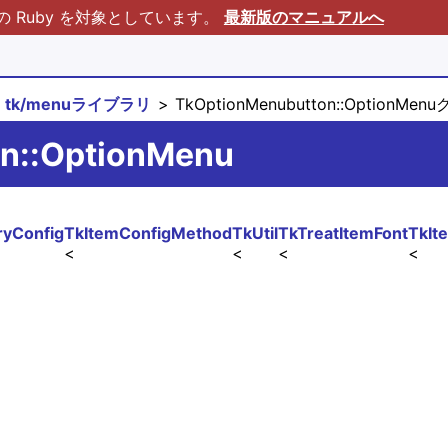
Ruby を対象としています。
最新版のマニュアルへ
tk/menuライブラリ
TkOptionMenubutton::OptionMen
on::OptionMenu
yConfig
TkItemConfigMethod
TkUtil
TkTreatItemFont
TkIt