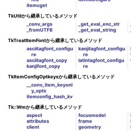
itemcget
TkUtilから継承しているメソッド
_conv_args
_get_eval_enc_str
_fromUTF8
_get_eval_string
TkTreatItemFontから継承しているメソッド
asciitagfont_configu
kanjitagfont_configu
re
re
asciitagfont_copy
latintagfont_configu
kanjifont_copy
re
TkItemConfigOptkeysから継承しているメソッド
__conv_item_keyonl
y_opts
itemconfig_hash_kv
Tk::Wmから継承しているメソッド
aspect
focusmodel
attributes
frame
client
geometry