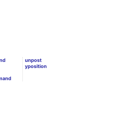
nd
unpost
yposition
mand