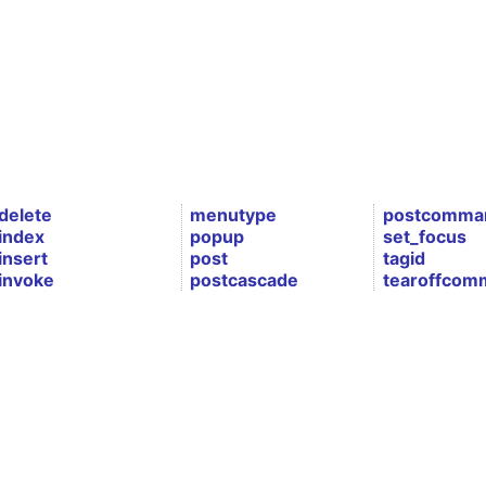
delete
menutype
postcomma
index
popup
set_focus
insert
post
tagid
invoke
postcascade
tearoffcom