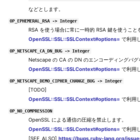
などとします。
OP_EPHEMERAL_RSA -> Integer
RSA を使う場合に常に一時的 RSA 鍵を使うこ
OpenSSL::SSL::SSLContext#options=
で利用
OP_NETSCAPE_CA_DN_BUG -> Integer
Netscape の CA の DN のエンコーディン
OpenSSL::SSL::SSLContext#options=
で利用
OP_NETSCAPE_DEMO_CIPHER_CHANGE_BUG -> Integer
[TODO]
OpenSSL::SSL::SSLContext#options=
で利用
OP_NO_COMPRESSION
OpenSSL による通信の圧縮を禁止します。
OpenSSL::SSL::SSLContext#options=
で利用
[SEE_ALSO]
https://bugs.ruby-lang.org/issu