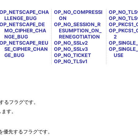
OP_NETSCAPE_CHA
OP_NO_COMPRESSI
OP_NO_TLSv
LLENGE_BUG
ON
OP_NO_TLS
OP_NETSCAPE_DE
OP_NO_SESSION_R
OP_PKCS1_
MO_CIPHER_CHA
ESUMPTION_ON_
OP_PKCS1_
NGE_BUG
RENEGOTIATION
2
OP_NETSCAPE_REU
OP_NO_SSLv2
OP_SINGLE
SE_CIPHER_CHAN
OP_NO_SSLv3
OP_SINGLE
GE_BUG
OP_NO_TICKET
USE
OP_NO_TLSv1
にするフラグです。
します。
を優先するフラグです。