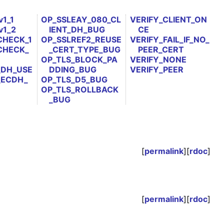
1_1
OP_SSLEAY_080_CL
VERIFY_CLIENT_ON
v1_2
IENT_DH_BUG
CE
CHECK_1
OP_SSLREF2_REUSE
VERIFY_FAIL_IF_NO_
CHECK_
_CERT_TYPE_BUG
PEER_CERT
OP_TLS_BLOCK_PA
VERIFY_NONE
_DH_USE
DDING_BUG
VERIFY_PEER
_ECDH_
OP_TLS_D5_BUG
OP_TLS_ROLLBACK
_BUG
[
permalink
][
rdoc
]
[
permalink
][
rdoc
]