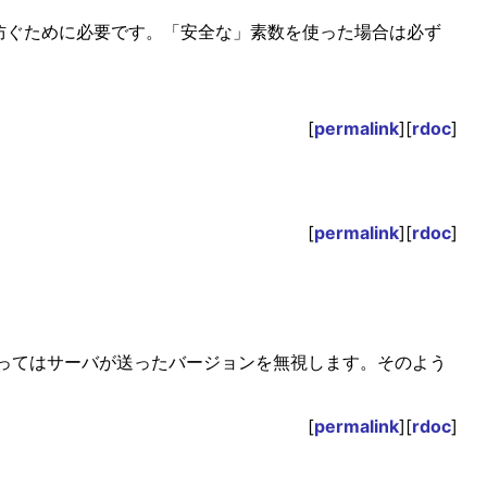
ck」を防ぐために必要です。「安全な」素数を使った場合は必ず
[
permalink
][
rdoc
]
[
permalink
][
rdoc
]
ってはサーバが送ったバージョンを無視します。そのよう
[
permalink
][
rdoc
]