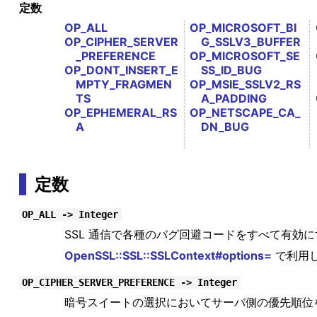
定数
OP_ALL
OP_MICROSOFT_BI
OP_CIPHER_SERVER
G_SSLV3_BUFFER
_PREFERENCE
OP_MICROSOFT_SE
OP_DONT_INSERT_E
SS_ID_BUG
MPTY_FRAGMEN
OP_MSIE_SSLV2_RS
TS
A_PADDING
OP_EPHEMERAL_RS
OP_NETSCAPE_CA_
A
DN_BUG
定数
OP_ALL -> Integer
SSL 通信で各種のバグ回避コードをすべて有効
OpenSSL::SSL::SSLContext#options=
で利用
OP_CIPHER_SERVER_PREFERENCE -> Integer
暗号スイートの選択においてサーバ側の優先順位