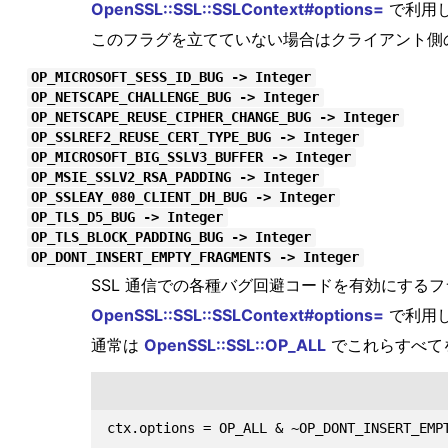
OpenSSL::SSL::SSLContext#options=
で利用
このフラグを立てていない場合はクライアント側
OP_MICROSOFT_SESS_ID_BUG -> Integer
OP_NETSCAPE_CHALLENGE_BUG -> Integer
OP_NETSCAPE_REUSE_CIPHER_CHANGE_BUG -> Integer
OP_SSLREF2_REUSE_CERT_TYPE_BUG -> Integer
OP_MICROSOFT_BIG_SSLV3_BUFFER -> Integer
OP_MSIE_SSLV2_RSA_PADDING -> Integer
OP_SSLEAY_080_CLIENT_DH_BUG -> Integer
OP_TLS_D5_BUG -> Integer
OP_TLS_BLOCK_PADDING_BUG -> Integer
OP_DONT_INSERT_EMPTY_FRAGMENTS -> Integer
SSL 通信での各種バグ回避コードを有効にする
OpenSSL::SSL::SSLContext#options=
で利用
通常は
OpenSSL::SSL::OP_ALL
でこれらすべて