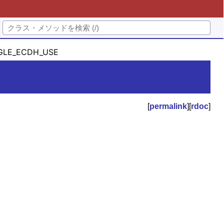
GLE_ECDH_USE
[
permalink
][
rdoc
]