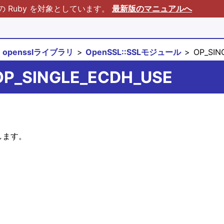
Ruby を対象としています。
最新版のマニュアルへ
opensslライブラリ
OpenSSL::SSLモジュール
OP_SIN
:OP_SINGLE_ECDH_USE
します。