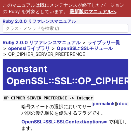
このマニュアルは既にメンテナンスが終了したバージョン
の Ruby を対象としています。
最新版のマニュアルへ
Ruby 2.0.0 リファレンスマニュアル
Ruby 2.0.0 リファレンスマニュアル
ライブラリ一覧
opensslライブラリ
OpenSSL::SSLモジュール
OP_CIPHER_SERVER_PREFERENCE
constant
OpenSSL::SSL::OP_CIPHE
OP_CIPHER_SERVER_PREFERENCE -> Integer
[
permalink
][
rdoc
]
暗号スイートの選択においてサー
バ側の優先順位を優先するフラグです。
OpenSSL::SSL::SSLContext#options=
で利用し
ます。