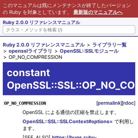
このマニュアルは既にメンテナンスが終了したバージョン
の Ruby を対象としています。
最新版のマニュアルへ
Ruby 2.0.0 リファレンスマニュアル
Ruby 2.0.0 リファレンスマニュアル
ライブラリ一覧
opensslライブラリ
OpenSSL::SSLモジュール
OP_NO_COMPRESSION
constant
OpenSSL::SSL::OP_NO_C
[
permalink
][
rdoc
]
OP_NO_COMPRESSION
OpenSSL による通信の圧縮を禁止します。
OpenSSL::SSL::SSLContext#options=
で利用し
ます。
[SEE_ALSO]
https://bugs.ruby-