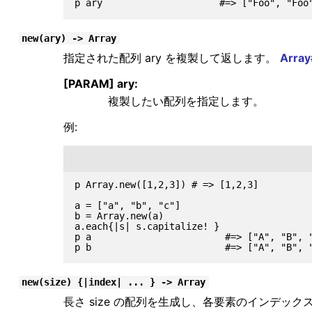
new(ary) -> Array
指定された配列 ary を複製して返します。
Arra
[PARAM] ary:
複製したい配列を指定します。
例:
p Array.new([1,2,3]) # => [1,2,3]

a = ["a", "b", "c"]

b = Array.new(a)

a.each{|s| s.capitalize! }

p a                        #=> ["A", "B", "
new(size) {|index| ... } -> Array
長さ size の配列を生成し、各要素のインデ