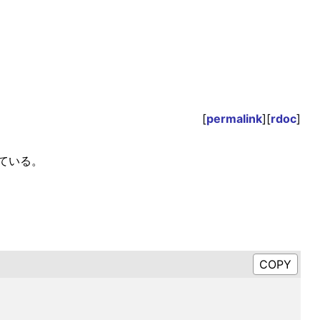
[
permalink
][
rdoc
]
ている。