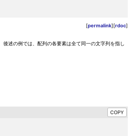
[
permalink
][
rdoc
]
ます。後述の例では、配列の各要素は全て同一の文字列を指し