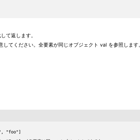
期化して返します。
注意してください。全要素が同じオブジェクト val を参照し
, "foo"]
