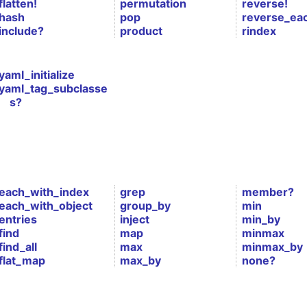
flatten!
permutation
reverse!
hash
pop
reverse_ea
include?
product
rindex
yaml_initialize
yaml_tag_subclasse
s?
each_with_index
grep
member?
each_with_object
group_by
min
entries
inject
min_by
find
map
minmax
find_all
max
minmax_by
flat_map
max_by
none?