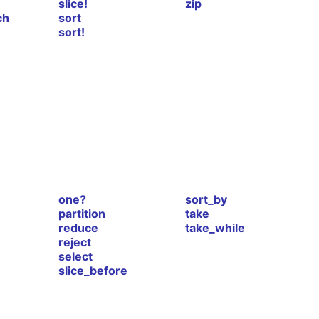
slice!
zip
ch
sort
sort!
one?
sort_by
partition
take
reduce
take_while
reject
select
slice_before