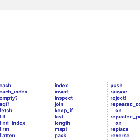
each
index
push
each_index
insert
rassoc
empty?
inspect
reject!
eql?
join
repeated_c
fetch
keep_if
on
fill
last
repeated_p
find_index
length
on
first
map!
replace
flatten
pack
reverse