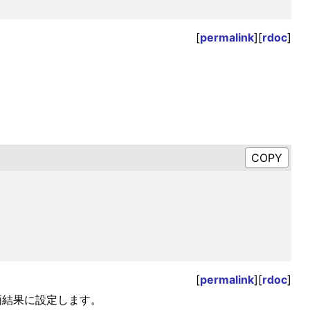
[
permalink
][
rdoc
]
[
permalink
][
rdoc
]
価結果に設定します。