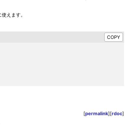
に使えます。
[
permalink
][
rdoc
]
。