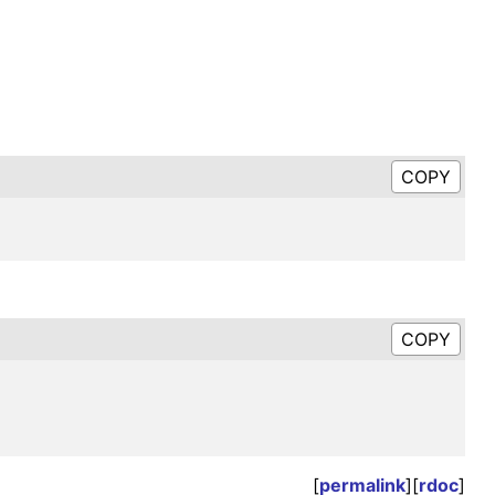
[
permalink
][
rdoc
]