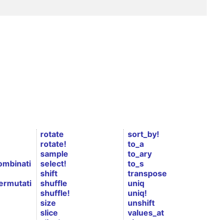
rotate
sort_by!
rotate!
to_a
sample
to_ary
ombinati
select!
to_s
shift
transpose
ermutati
shuffle
uniq
shuffle!
uniq!
size
unshift
slice
values_at