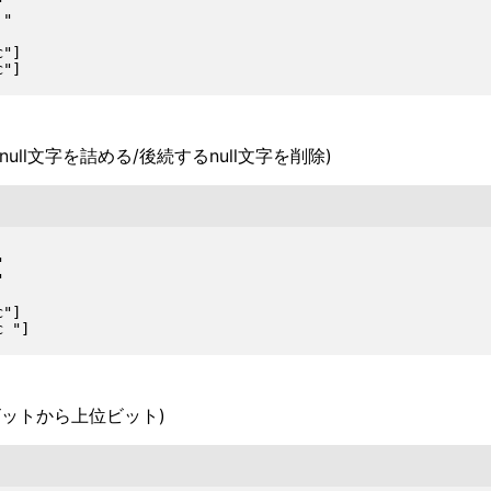


"

"]

null文字を詰める/後続するnull文字を削除)




"]

ットから上位ビット)