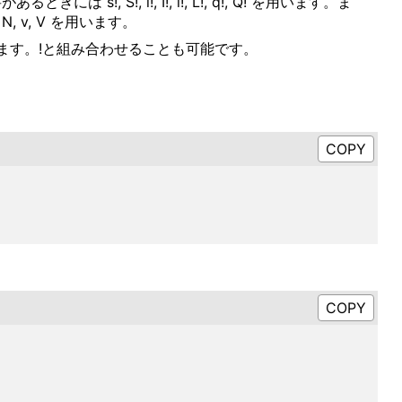
!, i!, I!, l!, L!, q!, Q! を用います。ま
v, V を用います。
ます。!と組み合わせることも可能です。