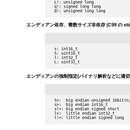
  L!: unsigned long

  q!: signed long long

エンディアン依存、整数サイズ非依存 (C99 の st
  s: int16_t

  S: uint16_t

  l: int32_t

エンディアンの強制指定(バイナリ解析などに適切
  S>:  big endian unsigned 16bit(
  s>:  big endian int16_t

  s!>: big endian signed short

  l<:  little endian int32_t
