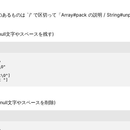
るものは `/' で区切って「Array#pack の説明 / String
るnull文字やスペースを残す)


0"

\0"]

null文字やスペースを削除)