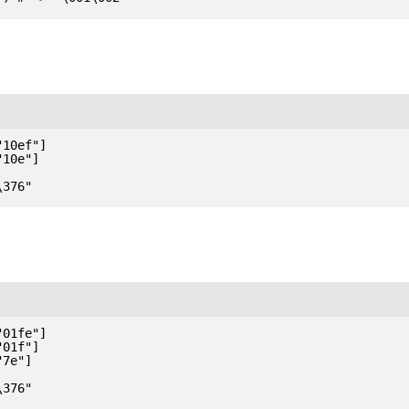
10ef"]

10e"]

01fe"]

01f"]

7e"]

376"
