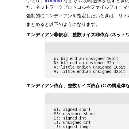
つまり、
IO#ioctl
などで C の構造体を渡すときのように
た、ネットワークプロトコルやファイルフォーマットの
強制的にエンディアンを指定したいときは、リトル
まとめると以下のようになります。
エンディアン非依存、整数サイズ非依存 (ネット
  n: big endian unsigned 16bit

  N: big endian unsigned 32bit

  v: little endian unsigned 16bit

エンディアン依存、整数サイズ依存 (C の構造体
  s!: signed short

  S!: unsigned short

  i!: signed int

  I!: unsigned int

  l!: signed long
