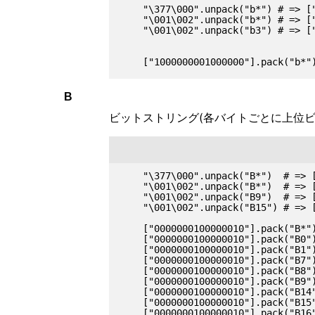
    "\377\000".unpack("b*") # => ["
    "\001\002".unpack("b*") # => ["
    "\001\002".unpack("b3") # => ["
B
ビットストリング(各バイトごとに上位ビ
    "\377\000".unpack("B*")  # => [
    "\001\002".unpack("B*")  # => [
    "\001\002".unpack("B9")  # => [
    "\001\002".unpack("B15") # => [
    ["0000000100000010"].pack("B*")
    ["0000000100000010"].pack("B0")
    ["0000000100000010"].pack("B1")
    ["0000000100000010"].pack("B7")
    ["0000000100000010"].pack("B8")
    ["0000000100000010"].pack("B9")
    ["0000000100000010"].pack("B14"
    ["0000000100000010"].pack("B15"