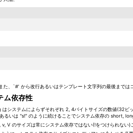
た、`#' から改行あるいはテンプレート文字列の最後までは
テム依存性
ng はシステムによらずそれぞれ 2, 4バイトサイズの数値(32ビッ
 "s_" あるいは "s!" のように続けることでシステム依存の short
n, N, v, V のサイズは常にシステム依存ではない(!をつけられ