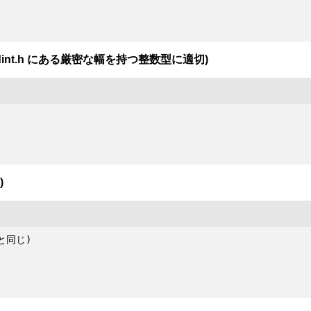
dint.h にある厳密な幅を持つ整数型に適切)
)
nと同じ)
