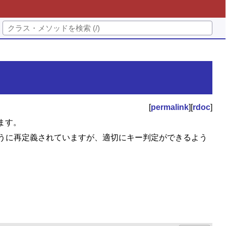
[
permalink
][
rdoc
]
ます。
ように再定義されていますが、適切にキー判定ができるよう