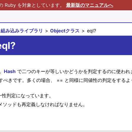
Ruby を対象としています。
最新版のマニュアルへ
組み込みライブラリ
Objectクラス
eql?
eql?
。
Hash
で二つのキーが等しいかどうかを判定するのに使われ
すべきです。多くの場合、 == と同様に同値性の判定をする
同一性判定になっています。
メソッドも再定義しなければなりません。