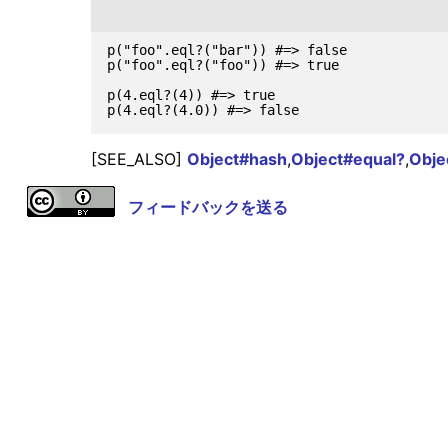
p("foo".eql?("bar")) #=> false

p("foo".eql?("foo")) #=> true

p(4.eql?(4)) #=> true

[SEE_ALSO]
Object#hash
,
Object#equal?
,
Obje
フィードバックを送る