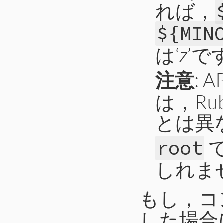
れば，
${MIN
は‘
z
’で
注意
:
は，R
とは異
root
しれま
もし，コ
した場合