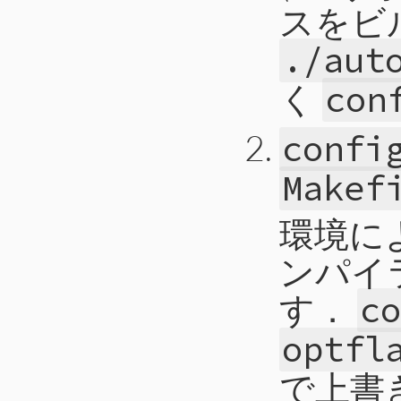
スをビ
./aut
く
con
confi
Makef
環境に
ンパイ
す．
c
optfl
で上書