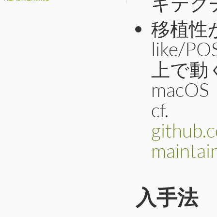
キテク
移植性が
like
上で動く
macO
cf.
github.
maintai
入手法