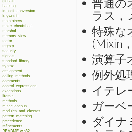
普通の
globals
hacking
ラス，
implicit_conversion
keywords
maintainers
特殊な
make_cheatsheet
marshal
memory_view
(Mix
ractor
regexp
security
演算子
signals
standard_library
syntax
例外処
assignment
calling_methods
comments
イテレ
control_expressions
exceptions
literals
ガーベ
methods
miscellaneous
modules_and_classes
pattern_matching
ダイナ
precedence
refinements
README.win32