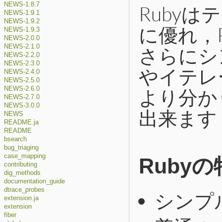
NEWS-1.8.7
Ruby
NEWS-1.9.1
NEWS-1.9.2
に優れ，
NEWS-1.9.3
NEWS-2.0.0
NEWS-2.1.0
さらにシ
NEWS-2.2.0
NEWS-2.3.0
やイテレ
NEWS-2.4.0
NEWS-2.5.0
より分か
NEWS-2.6.0
NEWS-2.7.0
NEWS-3.0.0
出来ます
NEWS
README.ja
README
bsearch
bug_triaging
case_mapping
Ruby
contributing
dig_methods
documentation_guide
dtrace_probes
シンプ
extension.ja
extension
fiber