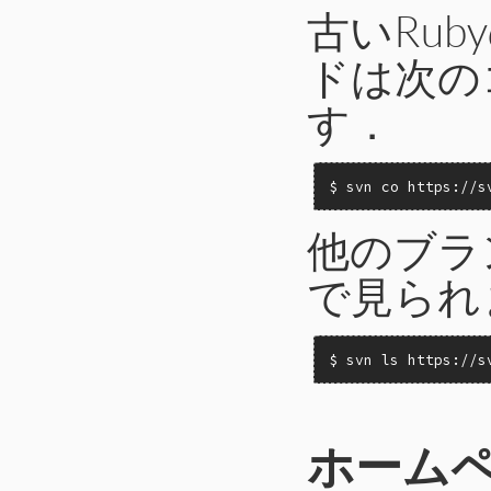
古いRu
ドは次の
す．
$ svn co https://s
他のブラ
で見られ
$ svn ls https://s
ホーム