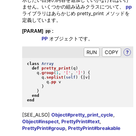
ません。いくつかの組み込みクラスについて、
pp
ライブラリはあらかじめ pretty_print メソッドを
定義しています。
[PARAM]
:
pp
PP
オブジェクトです。
RUN
?
class
Array
def
pretty_print
(
q
)
    q
.
group
(
1
, 
'['
, 
']'
)
{
      q
.
seplist
(
self
)
{
|
v
|
        q
.
pp
 v

}
}
end
end
[SEE_ALSO]
Object#pretty_print_cycle
,
Object#inspect
,
PrettyPrint#text
,
PrettyPrint#group
,
PrettyPrint#breakable