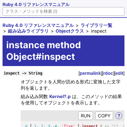
Ruby 4.0 リファレンスマニュアル
Ruby 4.0 リファレンスマニュアル
ライブラリ一覧
組み込みライブラリ
Objectクラス
inspect
instance method
Object#inspect
[
permalink
][
rdoc
][
edit
]
inspect -> String
オブジェクトを人間が読める形式に変換した文字
列を返します。
組み込み関数
Kernel?.p
は、このメソッドの結果
を使用してオブジェクトを表示します。
RUN
?
p
[
1
, 
2
, 
3
..
4
, 
'five'
]
.
inspect