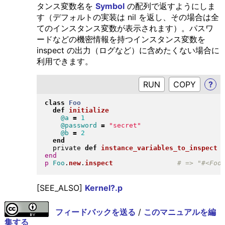
タンス変数名を
Symbol
の配列で返すようにしま
す（デフォルトの実装は nil を返し、その場合は全
てのインスタンス変数が表示されます）。パスワ
ードなどの機密情報を持つインスタンス変数を
inspect の出力（ログなど）に含めたくない場合に
利用できます。
RUN
?
class
Foo
def
initialize
@a
=
1
@password
=
"
secret
"
@b
=
2
end
  private 
def
instance_variables_to_inspect
end
p
Foo
.
new
.
inspect
[SEE_ALSO]
Kernel?.p
フィードバックを送る
/
このマニュアルを編
集する