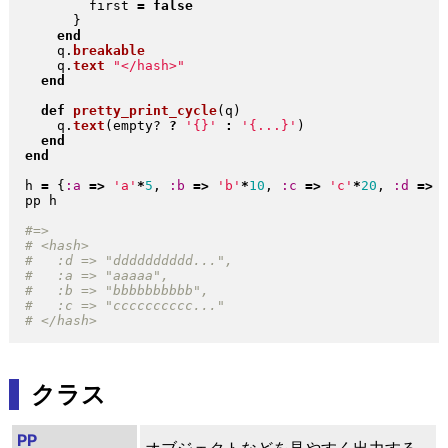
        first 
=
false
}
end
    q
.
breakable
    q
.
text
"
</hash>
"
end
def
pretty_print_cycle
(
q
)
    q
.
text
(
empty? 
?
'{}'
:
'{...}'
)
end
end
h 
=
{
:a
=>
'a'
*
5
, 
:b
=>
'b'
*
10
, 
:c
=>
'c'
*
20
, 
:d
=>
pp h

クラス
PP