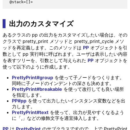
出力のカスタマイズ
あるクラスの pp の出力をカスタマイズしたい場合は、その
クラスで pretty_print メソッドと pretty_print_cycle メソ
ッドを再定義します。このメソッドは
PP
オブジェクトを引
数として pp 実行時に呼ばれます。ユーザは表示したい内容
を表すツリーを、引数として与えられた
PP
オブジェクトを
使って以下のように作成します。
PrettyPrint#group
を使って子ノードをつくります。
同時に子ノードのインデントの深さも決めます。
PrettyPrint#breakable
を使って改行しても良い場所
を指定します。
PP#pp
を使って出力したいインスタンス変数などを出
力します。
PrettyPrint#text
を使って、出力が見やすくなるよう
に「,」などの修飾文字を適宜挿入します。
PP
は
PrettyPrint
のサブクラスですので、上で PrettyPrint