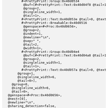
        #<PrettyPrint::Group:0x40d0534

         @buf=[#<PrettyPrint::Text:0x40d04f8 @tail=1,
         @group=2,

         @singleline_width=1,

         @tail=1>,

        #<PrettyPrint::Text:0x40d053e @tail=0, @text=
        #<PrettyPrint::Breakable:0x40d0516

         @genspace=#<Proc:0x40d0656>,

         @group=2,

         @indent=1,

         @newline="\n",

         @sep=" ",

         @tail=2,

         @width=1>,

        #<PrettyPrint::Group:0x40d04e4

         @buf=[#<PrettyPrint::Text:0x40d04a8 @tail=1,
         @group=2,

         @singleline_width=1,

         @tail=1>,

        #<PrettyPrint::Text:0x40d057a @tail=0, @text=
      @group=1,

      @singleline_width=6,

      @tail=0>],

   @group=0,

   @singleline_width=6,

   @tail=0>,

 @genspace=#<Proc:0x40d0656>,

 @nest=[0],

 @newline="\n",

 @sharing_detection=false,
