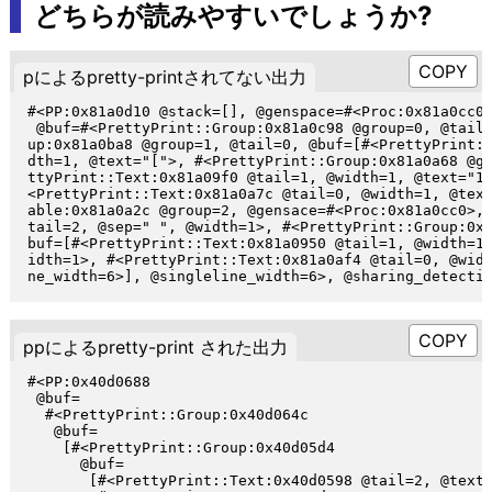
どちらが読みやすいでしょうか?
pによるpretty-printされてない出力
#<PP:0x81a0d10 @stack=[], @genspace=#<Proc:0x81a0cc0>
 @buf=#<PrettyPrint::Group:0x81a0c98 @group=0, @tail=
up:0x81a0ba8 @group=1, @tail=0, @buf=[#<PrettyPrint::
dth=1, @text="[">, #<PrettyPrint::Group:0x81a0a68 @gr
ttyPrint::Text:0x81a09f0 @tail=1, @width=1, @text="1"
<PrettyPrint::Text:0x81a0a7c @tail=0, @width=1, @text
able:0x81a0a2c @group=2, @gensace=#<Proc:0x81a0cc0>, 
tail=2, @sep=" ", @width=1>, #<PrettyPrint::Group:0x8
buf=[#<PrettyPrint::Text:0x81a0950 @tail=1, @width=1,
idth=1>, #<PrettyPrint::Text:0x81a0af4 @tail=0, @widt
ppによるpretty-print された出力
#<PP:0x40d0688

 @buf=

  #<PrettyPrint::Group:0x40d064c

   @buf=

    [#<PrettyPrint::Group:0x40d05d4

      @buf=

       [#<PrettyPrint::Text:0x40d0598 @tail=2, @text=