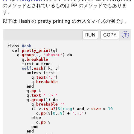
のメソッドとされているものは PP のメソッドでもありま
す。
以下は Hash の pretty printing のカスタマイズの例です。
RUN
?
class
Hash
def
pretty_print
(
q
)
    q
.
group
(
2
, 
"
<hash>
"
)
do
      q
.
breakable
      first 
=
true
self
.
each
{
|
k, v
|
unless
 first

          q
.
text
(
','
)
          q
.
breakable
end
        q
.
pp
 k

        q
.
text
' => '
        q
.
group
(
1
)
do
          q
.
breakable
''
if
 v
.
is_a?
(
String
)
and
 v
.
size
>
10
            q
.
pp
(
v
[
0
..
9
]
+
'...'
)
else
            q
.
pp
 v

end
end