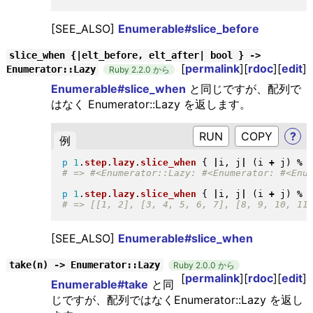
[SEE_ALSO]
Enumerable#slice_before
slice_when {|elt_before, elt_after| bool } ->
[
permalink
][
rdoc
][
edit
]
Enumerator::Lazy
Ruby 2.2.0 から
Enumerable#slice_when
と同じですが、配列で
はなく Enumerator::Lazy を返します。
RUN
?
例
p
1
.
step
.
lazy
.
slice_when
{
|
i, j
|
(
i 
+
 j
)
%
p
1
.
step
.
lazy
.
slice_when
{
|
i, j
|
(
i 
+
 j
)
%
[SEE_ALSO]
Enumerable#slice_when
take(n) -> Enumerator::Lazy
Ruby 2.0.0 から
[
permalink
][
rdoc
][
edit
]
Enumerable#take
と同
じですが、配列ではなくEnumerator::Lazy を返し