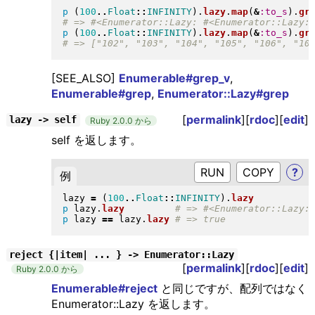
p
(
100
..
Float
::
INFINITY
)
.
lazy
.
map
(
&
:to_s
)
.
gr
p
(
100
..
Float
::
INFINITY
)
.
lazy
.
map
(
&
:to_s
)
.
gr
[SEE_ALSO]
Enumerable#grep_v
,
Enumerable#grep
,
Enumerator::Lazy#grep
[
permalink
][
rdoc
][
edit
]
lazy -> self
Ruby 2.0.0 から
self を返します。
RUN
?
例
lazy 
=
(
100
..
Float
::
INFINITY
)
.
lazy
p
 lazy
.
lazy
p
 lazy 
==
 lazy
.
lazy
reject {|item| ... } -> Enumerator::Lazy
[
permalink
][
rdoc
][
edit
]
Ruby 2.0.0 から
Enumerable#reject
と同じですが、配列ではなく
Enumerator::Lazy を返します。