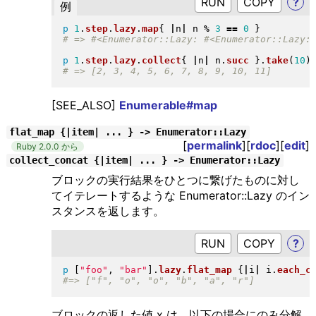
RUN
?
例
p
1
.
step
.
lazy
.
map
{
|
n
|
 n 
%
3
==
0
}
p
1
.
step
.
lazy
.
collect
{
|
n
|
 n
.
succ
}
.
take
(
10
)
[SEE_ALSO]
Enumerable#map
flat_map {|item| ... } -> Enumerator::Lazy
[
permalink
][
rdoc
][
edit
]
Ruby 2.0.0 から
collect_concat {|item| ... } -> Enumerator::Lazy
ブロックの実行結果をひとつに繋げたものに対し
てイテレートするような Enumerator::Lazy のイン
スタンスを返します。
RUN
?
p
[
"
foo
"
, 
"
bar
"
]
.
lazy
.
flat_map
{
|
i
|
 i
.
each_c
ブロックの返した値 x は、以下の場合にのみ分解