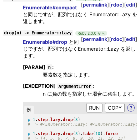
[
permalink
][
rdoc
][
edit
]
Enumerable#compact
と同じですが、配列ではなく Enumerator::Lazy を
返します。
drop(n) -> Enumerator::Lazy
Ruby 2.0.0 から
[
permalink
][
rdoc
][
edit
]
Enumerable#drop
と同
じですが、配列ではなくEnumerator::Lazy を返し
ます。
[PARAM]
:
n
要素数を指定します。
[EXCEPTION]
:
ArgumentError
n に負の数を指定した場合に発生します。
RUN
?
例
p
1
.
step
.
lazy
.
drop
(
3
)
p
1
.
step
.
lazy
.
drop
(
3
)
.
take
(
10
)
.
force