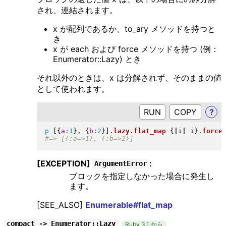
され、連結されます。
x が配列であるか、to_ary メソッドを持つと
き
x が each および force メソッドを持つ (例：
Enumerator::Lazy) とき
それ以外のときは、x は分解されず、そのままの値
として使われます。
RUN
?
p
[
{
a:
1
}
, 
{
b:
2
}
]
.
lazy
.
flat_map
{
|
i
|
 i
}
.
force
[EXCEPTION]
:
ArgumentError
ブロックを指定しなかった場合に発生し
ます。
[SEE_ALSO]
Enumerable#flat_map
compact -> Enumerator::Lazy
Ruby 3.1 から