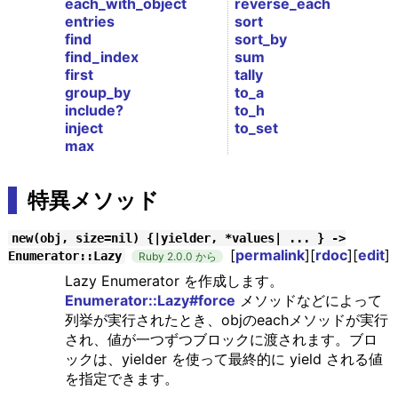
each_with_object
reverse_each
entries
sort
find
sort_by
find_index
sum
first
tally
group_by
to_a
include?
to_h
inject
to_set
max
特異メソッド
new(obj, size=nil) {|yielder, *values| ... } ->
[
permalink
][
rdoc
][
edit
]
Enumerator::Lazy
Ruby 2.0.0 から
Lazy Enumerator を作成します。
Enumerator::Lazy#force
メソッドなどによって
列挙が実行されたとき、objのeachメソッドが実行
され、値が一つずつブロックに渡されます。ブロ
ックは、yielder を使って最終的に yield される値
を指定できます。