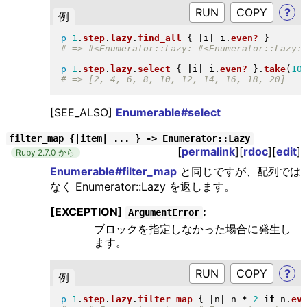
RUN
?
例
p
1
.
step
.
lazy
.
find_all
{
|
i
|
 i
.
even?
}
p
1
.
step
.
lazy
.
select
{
|
i
|
 i
.
even?
}
.
take
(
10
[SEE_ALSO]
Enumerable#select
filter_map {|item| ... } -> Enumerator::Lazy
[
permalink
][
rdoc
][
edit
]
Ruby 2.7.0 から
Enumerable#filter_map
と同じですが、配列では
なく Enumerator::Lazy を返します。
[EXCEPTION]
:
ArgumentError
ブロックを指定しなかった場合に発生し
ます。
RUN
?
例
p
1
.
step
.
lazy
.
filter_map
{
|
n
|
 n 
*
2
if
 n
.
ev