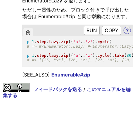
Enumerator::Lazy を返します。
ただし一貫性のため、ブロック付きで呼び出した
場合は Enumerable#zip と同じ挙動になります。
RUN
?
例
p
1
.
step
.
lazy
.
zip
(
(
'a'
..
'z'
)
.
cycle
)
p
1
.
step
.
lazy
.
zip
(
(
'a'
..
'z'
)
.
cycle
)
.
take
(
30
)
[SEE_ALSO]
Enumerable#zip
フィードバックを送る
/
このマニュアルを編
集する