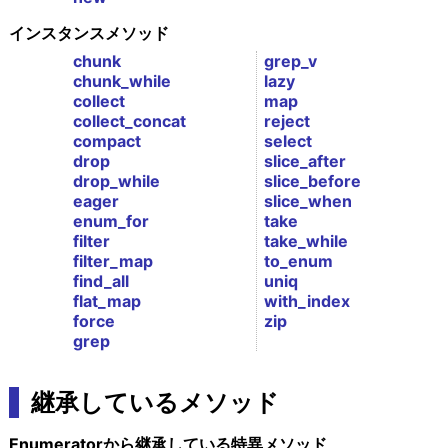
インスタンスメソッド
chunk
grep_v
chunk_while
lazy
collect
map
collect_concat
reject
compact
select
drop
slice_after
drop_while
slice_before
eager
slice_when
enum_for
take
filter
take_while
filter_map
to_enum
find_all
uniq
flat_map
with_index
force
zip
grep
継承しているメソッド
Enumeratorから継承している特異メソッド