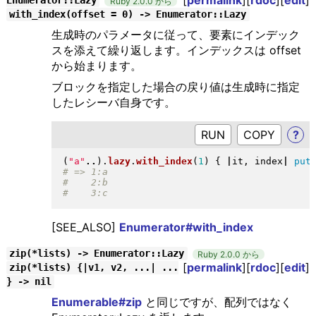
Enumerator::Lazy
Ruby 2.0.0 から
with_index(offset = 0) -> Enumerator::Lazy
生成時のパラメータに従って、要素にインデック
スを添えて繰り返します。インデックスは offset
から始まります。
ブロックを指定した場合の戻り値は生成時に指定
したレシーバ自身です。
RUN
?
(
"
a
"
..
)
.
lazy
.
with_index
(
1
)
{
|
it, index
|
put
[SEE_ALSO]
Enumerator#with_index
zip(*lists) -> Enumerator::Lazy
Ruby 2.0.0 から
[
permalink
][
rdoc
][
edit
]
zip(*lists) {|v1, v2, ...| ...
} -> nil
Enumerable#zip
と同じですが、配列ではなく