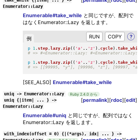
take_while {|item| ... } ->
Enumerator::Lazy
Enumerable#take_while
と同じですが、配列で
はなくEnumerator::Lazy を返します。
RUN
?
例
p
1
.
step
.
lazy
.
zip
(
(
'a'
..
'z'
)
.
cycle
)
.
take_whi
p
1
.
step
.
lazy
.
zip
(
(
'a'
..
'z'
)
.
cycle
)
.
take_whi
[SEE_ALSO]
Enumerable#take_while
uniq -> Enumerator::Lazy
Ruby 2.4.0 から
[
permalink
][
rdoc
][
edit
]
uniq {|item| ... } ->
Enumerator::Lazy
Enumerable#uniq
と同じですが、配列ではなく
Enumerator::Lazy を返します。
with_index(offset = 0) {|(*args), idx| ... } ->
[
permalink
][
rdoc
][
edit
]