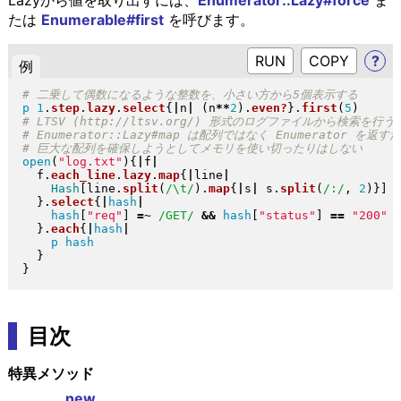
Lazyから値を取り出すには、
Enumerator::Lazy#force
ま
たは
Enumerable#first
を呼びます。
RUN
?
例
p
1
.
step
.
lazy
.
select
{
|
n
|
(
n
**
2
)
.
even?
}
.
first
(
5
)
open
(
"
log.txt
"
)
{
|
f
|
  f
.
each_line
.
lazy
.
map
{
|
line
|
Hash
[
line
.
split
(
/\t/
)
.
map
{
|
s
|
 s
.
split
(
/:/
, 
2
)
}
]
}
.
select
{
|
hash
|
hash
[
"
req
"
]
=~
/GET/
&&
hash
[
"
status
"
]
==
"
200
"
}
.
each
{
|
hash
|
p
hash
}
}
目次
特異メソッド
new