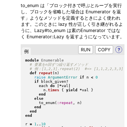
to_enum は「ブロック付きで呼ぶとループを実行
し、ブロックを省略した場合は Enumerator を返
す」ようなメソッドを定義するときによく使われ
ます。このときに lazy 性が正しく引き継がれるよ
うに、Lazy#to_enum は素のEnumerator ではな
く Enumerator::Lazy を返すようになっています。
RUN
?
例
module
Enumerable
def
repeat
(
n
)
raise
ArgumentError
if
 n 
<
0
if
 block_given?

      each 
do
|
*
val
|
        n
.
times
{
yield
*
val 
}
end
else
      to_enum
(
:repeat
, n
)
end
end
end
r 
=
1
..
10