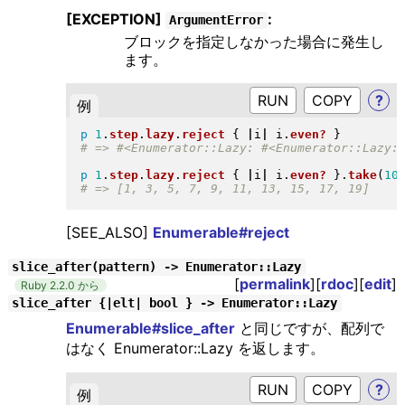
[EXCEPTION]
:
ArgumentError
ブロックを指定しなかった場合に発生し
ます。
RUN
?
例
p
1
.
step
.
lazy
.
reject
{
|
i
|
 i
.
even?
}
p
1
.
step
.
lazy
.
reject
{
|
i
|
 i
.
even?
}
.
take
(
10
[SEE_ALSO]
Enumerable#reject
slice_after(pattern) -> Enumerator::Lazy
[
permalink
][
rdoc
][
edit
]
Ruby 2.2.0 から
slice_after {|elt| bool } -> Enumerator::Lazy
Enumerable#slice_after
と同じですが、配列で
はなく Enumerator::Lazy を返します。
RUN
?
例