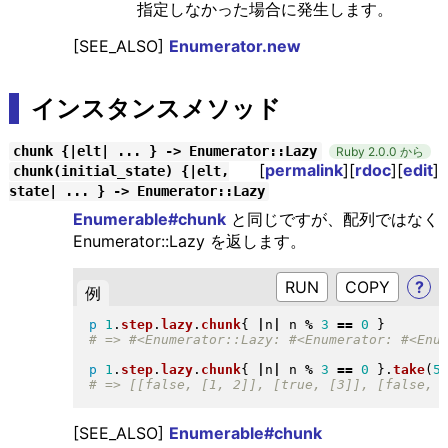
指定しなかった場合に発生します。
[SEE_ALSO]
Enumerator.new
インスタンスメソッド
chunk {|elt| ... } -> Enumerator::Lazy
Ruby 2.0.0 から
[
permalink
][
rdoc
][
edit
]
chunk(initial_state) {|elt,
state| ... } -> Enumerator::Lazy
Enumerable#chunk
と同じですが、配列ではなく
Enumerator::Lazy を返します。
RUN
?
例
p
1
.
step
.
lazy
.
chunk
{
|
n
|
 n 
%
3
==
0
}
p
1
.
step
.
lazy
.
chunk
{
|
n
|
 n 
%
3
==
0
}
.
take
(
5
[SEE_ALSO]
Enumerable#chunk