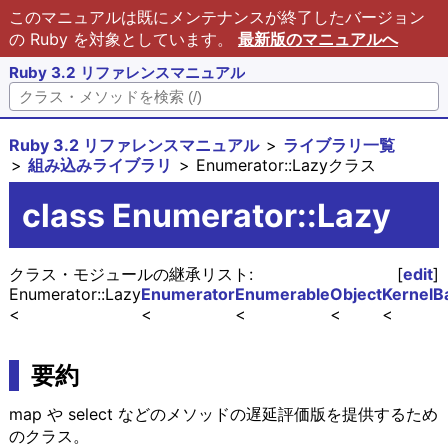
このマニュアルは既にメンテナンスが終了したバージョン
の Ruby を対象としています。
最新版のマニュアルへ
Ruby 3.2 リファレンスマニュアル
Ruby 3.2 リファレンスマニュアル
ライブラリ一覧
組み込みライブラリ
Enumerator::Lazyクラス
class Enumerator::Lazy
クラス・モジュールの継承リスト:
[
edit
]
Enumerator::Lazy
Enumerator
Enumerable
Object
Kernel
B
要約
map や select などのメソッドの遅延評価版を提供するため
のクラス。