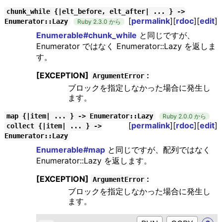
chunk_while {|elt_before, elt_after| ... } ->
[
permalink
][
rdoc
][
edit
]
Enumerator::Lazy
Ruby 2.3.0 から
Enumerable#chunk_while
と同じですが、
Enumerator ではなく Enumerator::Lazy を返しま
す。
[EXCEPTION]
:
ArgumentError
ブロックを指定しなかった場合に発生し
ます。
map {|item| ... } -> Enumerator::Lazy
Ruby 2.0.0 から
[
permalink
][
rdoc
][
edit
]
collect {|item| ... } ->
Enumerator::Lazy
Enumerable#map
と同じですが、配列ではなく
Enumerator::Lazy を返します。
[EXCEPTION]
:
ArgumentError
ブロックを指定しなかった場合に発生し
ます。