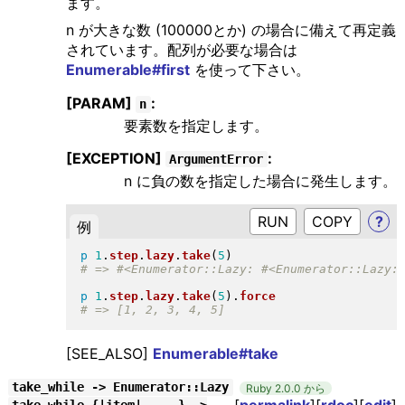
ます。
n が大きな数 (100000とか) の場合に備えて再定義
されています。配列が必要な場合は
Enumerable#first
を使って下さい。
[PARAM]
:
n
要素数を指定します。
[EXCEPTION]
:
ArgumentError
n に負の数を指定した場合に発生します。
RUN
?
例
p
1
.
step
.
lazy
.
take
(
5
)
p
1
.
step
.
lazy
.
take
(
5
)
.
force
[SEE_ALSO]
Enumerable#take
take_while -> Enumerator::Lazy
Ruby 2.0.0 から
[
permalink
][
rdoc
][
edit
]