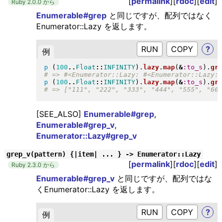
[
permalink
][
rdoc
][
edit
]
Ruby 2.0.0 から
Enumerable#grep
と同じですが、配列ではなく
Enumerator::Lazy を返します。
RUN
?
例
p
(
100
..
Float
::
INFINITY
)
.
lazy
.
map
(
&
:to_s
)
.
gr
p
(
100
..
Float
::
INFINITY
)
.
lazy
.
map
(
&
:to_s
)
.
gr
[SEE_ALSO]
Enumerable#grep
,
Enumerable#grep_v
,
Enumerator::Lazy#grep_v
grep_v(pattern) {|item| ... } -> Enumerator::Lazy
[
permalink
][
rdoc
][
edit
]
Ruby 2.3.0 から
Enumerable#grep_v
と同じですが、配列ではな
くEnumerator::Lazy を返します。
RUN
?
例