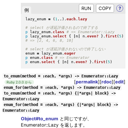
RUN
?
例
lazy_enum 
=
(
1
..
)
.
each
.
lazy
p
 lazy_enum
.
class
p
 lazy_enum
.
select
{
|
n
|
 n
.
even?
}
.
first
(
5
)
enum 
=
 lazy_enum
.
eager
p
 enum
.
class
p
 enum
.
select
{
|
n
|
 n
.
even?
}
.
first
(
5
)
to_enum(method = :each, *args) -> Enumerator::Lazy
[
permalink
][
rdoc
][
edit
]
Ruby 2.0.0 から
enum_for(method = :each, *args) -> Enumerator::Lazy
to_enum(method = :each, *args) {|*args| block} ->
Enumerator::Lazy
enum_for(method = :each, *args) {|*args| block} ->
Enumerator::Lazy
Object#to_enum
と同じですが、
Enumerator::Lazy を返します。