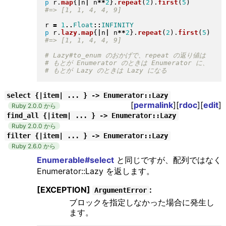
p
 r
.
map
{
|
n
|
 n
**
2
}
.
repeat
(
2
)
.
first
(
5
)
r 
=
1
..
Float
::
INFINITY
p
 r
.
lazy
.
map
{
|
n
|
 n
**
2
}
.
repeat
(
2
)
.
first
(
5
)
select {|item| ... } -> Enumerator::Lazy
[
permalink
][
rdoc
][
edit
]
Ruby 2.0.0 から
find_all {|item| ... } -> Enumerator::Lazy
Ruby 2.0.0 から
filter {|item| ... } -> Enumerator::Lazy
Ruby 2.6.0 から
Enumerable#select
と同じですが、配列ではなく
Enumerator::Lazy を返します。
[EXCEPTION]
:
ArgumentError
ブロックを指定しなかった場合に発生し
ます。