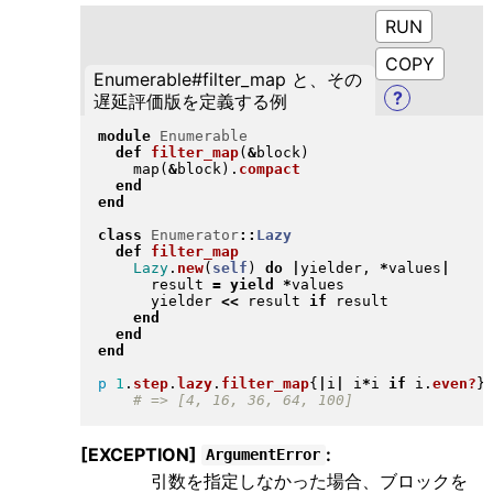
RUN
Enumerable#filter_map と、その
?
遅延評価版を定義する例
module
Enumerable
def
filter_map
(
&
block
)
    map
(
&
block
)
.
compact
end
end
class
Enumerator
::
Lazy
def
filter_map
Lazy
.
new
(
self
)
do
|
yielder, 
*
values
|
      result 
=
yield
*
values

      yielder 
<<
 result 
if
 result

end
end
end
p
1
.
step
.
lazy
.
filter_map
{
|
i
|
 i
*
i 
if
 i
.
even?
}
[EXCEPTION]
:
ArgumentError
引数を指定しなかった場合、ブロックを