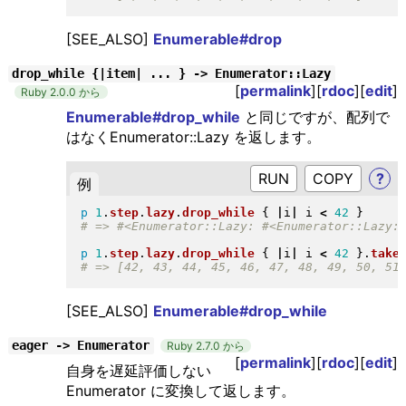
[SEE_ALSO]
Enumerable#drop
drop_while {|item| ... } -> Enumerator::Lazy
[
permalink
][
rdoc
][
edit
]
Ruby 2.0.0 から
Enumerable#drop_while
と同じですが、配列で
はなくEnumerator::Lazy を返します。
RUN
?
例
p
1
.
step
.
lazy
.
drop_while
{
|
i
|
 i 
<
42
}
p
1
.
step
.
lazy
.
drop_while
{
|
i
|
 i 
<
42
}
.
take
[SEE_ALSO]
Enumerable#drop_while
eager -> Enumerator
Ruby 2.7.0 から
[
permalink
][
rdoc
][
edit
]
自身を遅延評価しない
Enumerator に変換して返します。