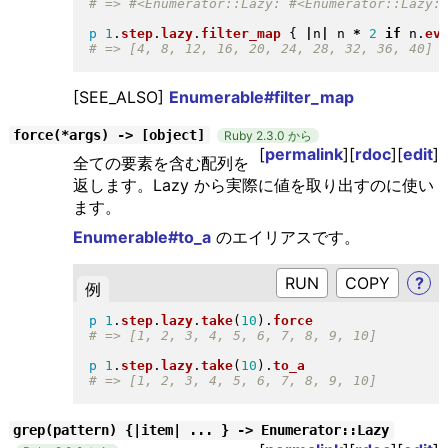
p
1
.
step
.
lazy
.
filter_map
{
|
n
|
 n 
*
2
if
 n
.
ev
[SEE_ALSO]
Enumerable#filter_map
force(*args) -> [object]
Ruby 2.3.0 から
[
permalink
][
rdoc
][
edit
]
全ての要素を含む配列を
返します。Lazy から実際に値を取り出すのに使い
ます。
Enumerable#to_a
のエイリアスです。
RUN
?
例
p
1
.
step
.
lazy
.
take
(
10
)
.
force
p
1
.
step
.
lazy
.
take
(
10
)
.
to_a
grep(pattern) {|item| ... } -> Enumerator::Lazy