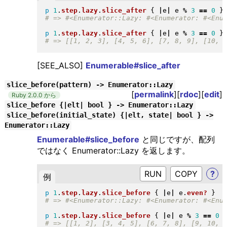
p
1
.
step
.
lazy
.
slice_after
{
|
e
|
 e 
%
3
==
0
}
p
1
.
step
.
lazy
.
slice_after
{
|
e
|
 e 
%
3
==
0
}
[SEE_ALSO]
Enumerable#slice_after
slice_before(pattern) -> Enumerator::Lazy
[
permalink
][
rdoc
][
edit
]
Ruby 2.0.0 から
slice_before {|elt| bool } -> Enumerator::Lazy
slice_before(initial_state) {|elt, state| bool } ->
Enumerator::Lazy
Enumerable#slice_before
と同じですが、配列
ではなく Enumerator::Lazy を返します。
RUN
?
例
p
1
.
step
.
lazy
.
slice_before
{
|
e
|
 e
.
even?
}
p
1
.
step
.
lazy
.
slice_before
{
|
e
|
 e 
%
3
==
0