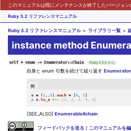
このマニュアルは既にメンテナンスが終了したバージョンの 
Ruby 3.2 リファレンスマニュアル
Ruby 3.2 リファレンスマニュアル
ライブラリ一覧
instance method Enumer
self + enum -> Enumerator::Chain
Ruby 2.6.0 から
自身と enum 引数を続けて繰り返す
Enumerator
例
e 
=
(
1
..
3
)
.
each
+
[
4
, 
5
]
p
 e
.
to_a
[SEE_ALSO]
Enumerable#chain
フィードバックを送る
/
このマニュアルを編