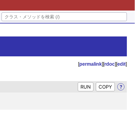
[
permalink
][
rdoc
][
edit
]
RUN
?