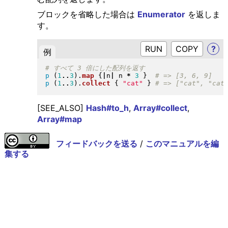
ブロックを省略した場合は
Enumerator
を返しま
す。
RUN
?
例
p
(
1
..
3
)
.
map
{
|
n
|
 n 
*
3
}
p
(
1
..
3
)
.
collect
{
"
cat
"
}
[SEE_ALSO]
Hash#to_h
,
Array#collect
,
Array#map
フィードバックを送る
/
このマニュアルを編
集する