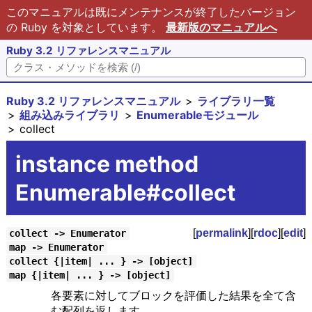
このマニュアルは既にメンテナンスが終了したバージョン
の Ruby を対象としています。
最新版のマニュアルへ
Ruby 3.2 リファレンスマニュアル
Ruby 3.2 リファレンスマニュアル
ライブラリ一覧
組み込みライブラリ
Enumerableモジュール
collect
instance method
Enumerable#collect
[
permalink
][
rdoc
][
edit
]
collect -> Enumerator
map -> Enumerator
collect {|item| ... } -> [object]
map {|item| ... } -> [object]
各要素に対してブロックを評価した結果を全て含
む配列を返します。