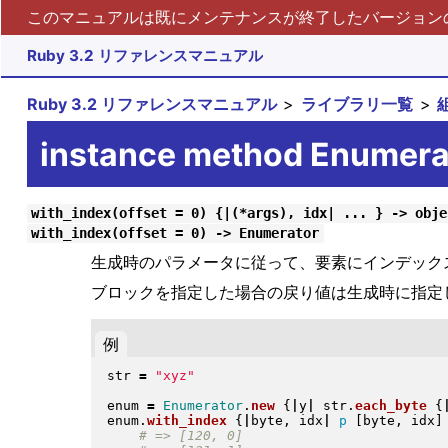
このマニュアルは既にメンテナンスが終了したバージョンの 
Ruby 3.2 リファレンスマニュアル
Ruby 3.2 リファレンスマニュアル
ライブラリ一覧
instance method Enumera
with_index(offset = 0) {|(*args), idx| ... } -> obje
with_index(offset = 0) -> Enumerator
生成時のパラメータに従って、要素にインデックスを
ブロックを指定した場合の戻り値は生成時に指定
例
str 
=
"
xyz
"
enum 
=
Enumerator
.
new
{
|
y
|
 str
.
each_byte
{
enum
.
with_index
{
|
byte, idx
|
p
[
byte, idx
]