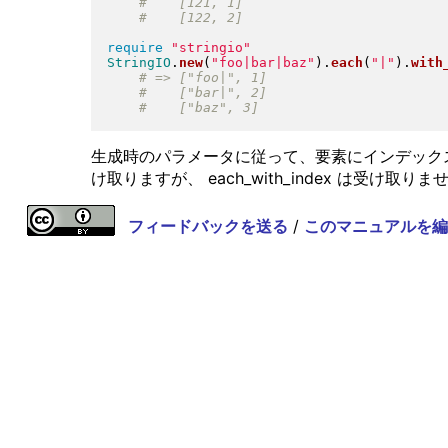
require
"
stringio
"
StringIO
.
new
(
"
foo|bar|baz
"
)
.
each
(
"
|
"
)
.
with
生成時のパラメータに従って、要素にインデック
け取りますが、 each_with_index は受け
フィードバックを送る
/
このマニュアルを編