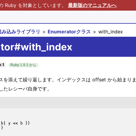
Ruby を対象としています。
最新版のマニュアルへ
組み込みライブラリ
Enumeratorクラス
with_index
tor#with_index
ct
Ruby 1.9.3 から
添えて繰り返します。インデックスは offset から始まり
したレシーバ自身です。
|
b
|
 y 
<<
 b 
}
}
}