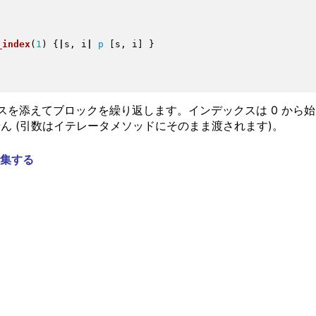
_index
(
1
)
{
|
s, i
|
p
[
s, i
]
}
スを添えてブロックを繰り返します。インデックスは 0 から
取りません (引数はイテレータメソッドにそのまま渡されます)。
集する