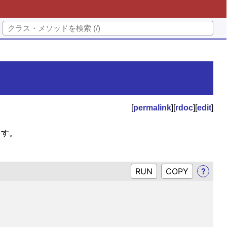
[
permalink
][
rdoc
][
edit
]
ます。
RUN
?