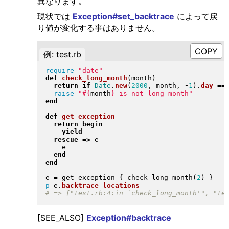
異なります。
現状では
Exception#set_backtrace
によって戻
り値が変化する事はありません。
例: test.rb
require
"
date
"
def
check_long_month
(
month
)
return
if
Date
.
new
(
2000
, month, 
-
1
)
.
day
==
raise
"
#{
month
}
 is not long month
"
end
def
get_exception
return
begin
yield
rescue
=>
 e

    e

end
end
e 
=
 get_exception 
{
 check_long_month
(
2
)
}
p
 e
.
backtrace_locations
[SEE_ALSO]
Exception#backtrace