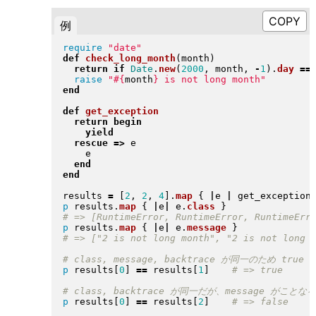
例
require
"
date
"
def
check_long_month
(
month
)
return
if
Date
.
new
(
2000
, month, 
-
1
)
.
day
==
raise
"
#{
month
}
 is not long month
"
end
def
get_exception
return
begin
yield
rescue
=>
 e

    e

end
end
results 
=
[
2
, 
2
, 
4
]
.
map
{
|
e 
|
 get_exception
p
 results
.
map
{
|
e
|
 e
.
class
}
p
 results
.
map
{
|
e
|
 e
.
message
}
p
 results
[
0
]
==
 results
[
1
]
p
 results
[
0
]
==
 results
[
2
]