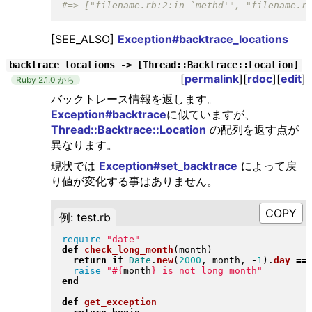
[SEE_ALSO]
Exception#backtrace_locations
backtrace_locations -> [Thread::Backtrace::Location]
[
permalink
][
rdoc
][
edit
]
Ruby 2.1.0 から
バックトレース情報を返します。
Exception#backtrace
に似ていますが、
Thread::Backtrace::Location
の配列を返す点が
異なります。
現状では
Exception#set_backtrace
によって戻
り値が変化する事はありません。
例: test.rb
require
"
date
"
def
check_long_month
(
month
)
return
if
Date
.
new
(
2000
, month, 
-
1
)
.
day
==
raise
"
#{
month
}
 is not long month
"
end
def
get_exception