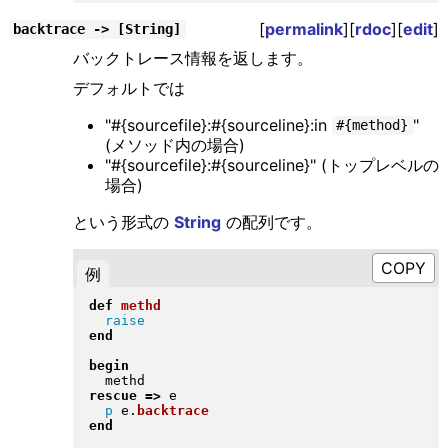
[
permalink
][
rdoc
][
edit
]
backtrace -> [String]
バックトレース情報を返します。
デフォルトでは
"#{sourcefile}:#{sourceline}:in
"
#{method}
(メソッド内の場合)
"#{sourcefile}:#{sourceline}" (トップレベルの
場合)
という形式の
String
の配列です。
例
def
methd
raise
end
begin
rescue
=>
 e

p
 e
.
backtrace
end