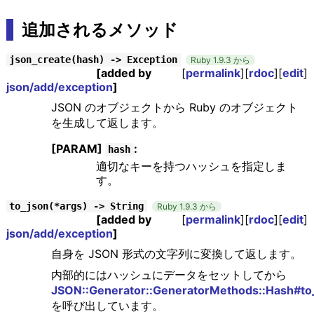
追加されるメソッド
json_create(hash) -> Exception
Ruby 1.9.3 から
[added by
[
permalink
][
rdoc
][
edit
]
json/add/exception
]
JSON のオブジェクトから Ruby のオブジェクト
を生成して返します。
[PARAM]
:
hash
適切なキーを持つハッシュを指定しま
す。
to_json(*args) -> String
Ruby 1.9.3 から
[added by
[
permalink
][
rdoc
][
edit
]
json/add/exception
]
自身を JSON 形式の文字列に変換して返します。
内部的にはハッシュにデータをセットしてから
JSON::Generator::GeneratorMethods::Hash#to
を呼び出しています。