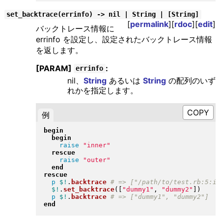
set_backtrace(errinfo) -> nil | String | [String]
[
permalink
][
rdoc
][
edit
]
バックトレース情報に
errinfo を設定し、設定されたバックトレース情報
を返します。
[PARAM]
:
errinfo
nil、
String
あるいは
String
の配列のいず
れかを指定します。
例
begin
begin
raise
"
inner
"
rescue
raise
"
outer
"
end
rescue
p
$!
.
backtrace
$!
.
set_backtrace
(
[
"
dummy1
"
, 
"
dummy2
"
]
)
p
$!
.
backtrace
end