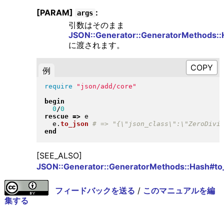
[PARAM]
:
args
引数はそのまま
JSON::Generator::GeneratorMethods::
に渡されます。
例
require
"
json/add/core
"
begin
0
/
0
rescue
=>
 e

  e
.
to_json
end
[SEE_ALSO]
JSON::Generator::GeneratorMethods::Hash#to
フィードバックを送る
/
このマニュアルを編
集する