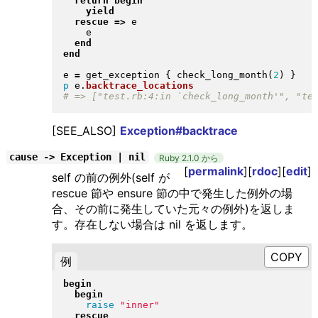
return
begin
yield
rescue
=>
 e

    e

end
end
e 
=
 get_exception 
{
 check_long_month
(
2
)
}
p
 e
.
backtrace_locations
[SEE_ALSO]
Exception#backtrace
cause -> Exception | nil
Ruby 2.1.0 から
[
permalink
][
rdoc
][
edit
]
self の前の例外(self が
rescue 節や ensure 節の中で発生した例外の場
合、その前に発生していた元々の例外)を返しま
す。存在しない場合は nil を返します。
例
begin
begin
raise
"
inner
"
rescue