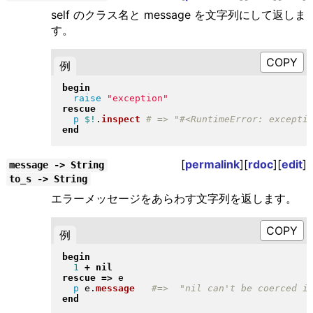
self のクラス名と message を文字列にして返しま
す。
例
begin
raise
"
exception
"
rescue
p
$!
.
inspect
end
[
permalink
][
rdoc
][
edit
]
message -> String
to_s -> String
エラーメッセージをあらわす文字列を返します。
例
begin
1
+
nil
rescue
=>
 e

p
 e
.
message
end