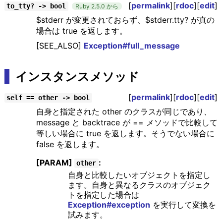
[
permalink
][
rdoc
][
edit
]
to_tty? -> bool
Ruby 2.5.0 から
$stderr が変更されておらず、$stderr.tty? が真の
場合は true を返します。
[SEE_ALSO]
Exception#full_message
インスタンスメソッド
[
permalink
][
rdoc
][
edit
]
self == other -> bool
自身と指定された other のクラスが同じであり、
message と backtrace が == メソッドで比較して
等しい場合に true を返します。そうでない場合に
false を返します。
[PARAM]
:
other
自身と比較したいオブジェクトを指定し
ます。自身と異なるクラスのオブジェク
トを指定した場合は
Exception#exception
を実行して変換を
試みます。