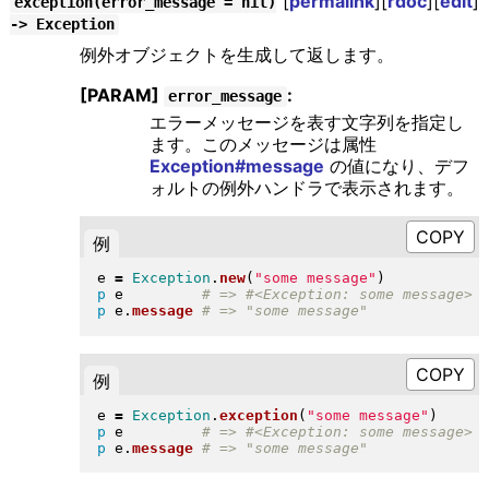
[
permalink
][
rdoc
][
edit
]
exception(error_message = nil)
-> Exception
例外オブジェクトを生成して返します。
[PARAM]
:
error_message
エラーメッセージを表す文字列を指定し
ます。このメッセージは属性
Exception#message
の値になり、デフ
ォルトの例外ハンドラで表示されます。
例
e 
=
Exception
.
new
(
"
some message
"
)
p
 e         
p
 e
.
message
例
e 
=
Exception
.
exception
(
"
some message
"
)
p
 e         
p
 e
.
message