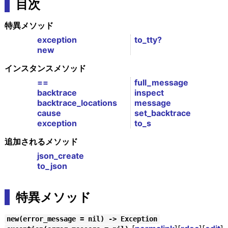
目次
特異メソッド
exception
to_tty?
new
インスタンスメソッド
==
full_message
backtrace
inspect
backtrace_locations
message
cause
set_backtrace
exception
to_s
追加されるメソッド
json_create
to_json
特異メソッド
new(error_message = nil) -> Exception