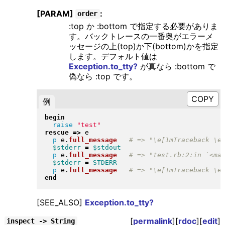
[PARAM]
:
order
:top か :bottom で指定する必要がありま
す。バックトレースの一番奥がエラーメ
ッセージの上(top)か下(bottom)かを指定
します。デフォルト値は
Exception.to_tty?
が真なら :bottom で
偽なら :top です。
例
begin
raise
"
test
"
rescue
=>
 e

p
 e
.
full_message
$stderr
=
$stdout
p
 e
.
full_message
$stderr
=
STDERR
p
 e
.
full_message
end
[SEE_ALSO]
Exception.to_tty?
[
permalink
][
rdoc
][
edit
]
inspect -> String