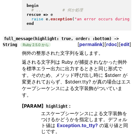
begin
rescue
=>
 e

raise
 e
.
exception
(
"
an error occurs during 
end
full_message(highlight: true, order: :bottom) ->
[
permalink
][
rdoc
][
edit
]
String
Ruby 2.5.0 から
例外の整形された文字列を返します。
返される文字列は Ruby が捕捉されなかった例外
を標準エラー出力に出力するときと同じ形式で
す。そのため、メソッド呼び出し時に $stderr が
変更されておらず、$stderr.tty? が真の場合はエス
ケープシーケンスによる文字装飾がついていま
す。
[PARAM]
:
highlight
エスケープシーケンスによる文字装飾を
つけるかどうかを指定します。デフォル
ト値は
Exception.to_tty?
の返り値と同
じです。