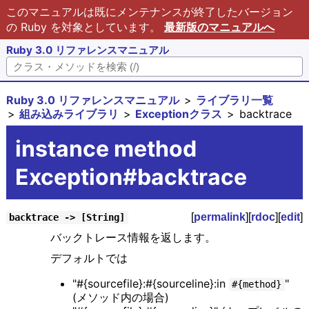
このマニュアルは既にメンテナンスが終了したバージョン
の Ruby を対象としています。
最新版のマニュアルへ
Ruby 3.0 リファレンスマニュアル
Ruby 3.0 リファレンスマニュアル
ライブラリ一覧
組み込みライブラリ
Exceptionクラス
backtrace
instance method
Exception#backtrace
[
permalink
][
rdoc
][
edit
]
backtrace -> [String]
バックトレース情報を返します。
デフォルトでは
"#{sourcefile}:#{sourceline}:in
"
#{method}
(メソッド内の場合)