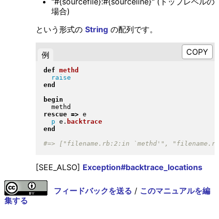
"#{sourcefile}:#{sourceline}" (トップレベルの
場合)
という形式の
String
の配列です。
例
def
methd
raise
end
begin
rescue
=>
 e

p
 e
.
backtrace
end
[SEE_ALSO]
Exception#backtrace_locations
フィードバックを送る
/
このマニュアルを編
集する