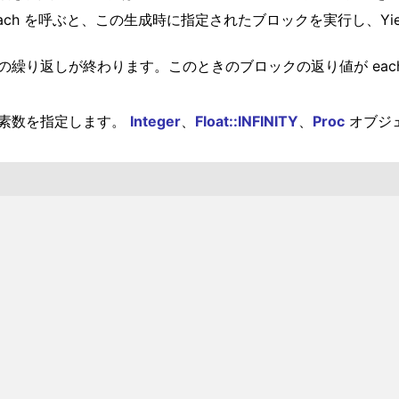
て each を呼ぶと、この生成時に指定されたブロックを実行し、Yi
。
h の繰り返しが終わります。このときのブロックの返り値が ea
の要素数を指定します。
Integer
、
Float::INFINITY
、
Proc
オブジェ