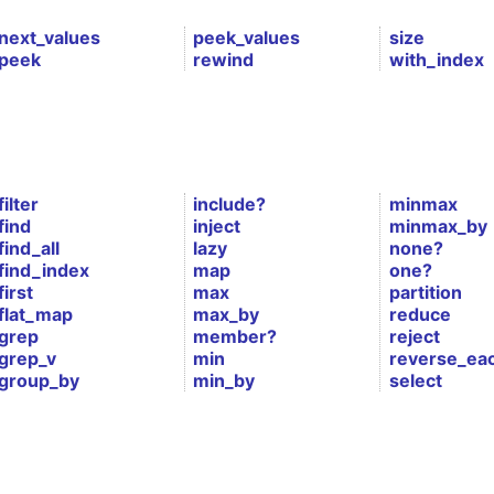
next_values
peek_values
size
peek
rewind
with_index
filter
include?
minmax
find
inject
minmax_by
find_all
lazy
none?
find_index
map
one?
first
max
partition
flat_map
max_by
reduce
grep
member?
reject
grep_v
min
reverse_ea
group_by
min_by
select