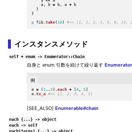
    y 
<<
 a

    a, b 
=
 b, a 
+
 b

}
}
p
 fib
.
take
(
10
)
インスタンスメソッド
self + enum -> Enumerator::Chain
自身と enum 引数を続けて繰り返す
Enumerator
例
e 
=
(
1
..
3
)
.
each
+
[
4
, 
5
]
e
.
to_a
[SEE_ALSO]
Enumerable#chain
each {...} -> object
each -> self
each(*args) {...} -> object