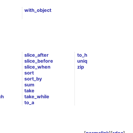
with_object
slice_after
to_h
slice_before
uniq
slice_when
zip
sort
sort_by
sum
take
ch
take_while
to_a