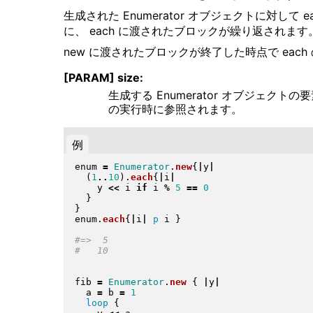
生成された Enumerator オブジェクトに対し
に、 each に渡されたブロックが繰り返されます
new に渡されたブロックが終了した時点で eac
[PARAM] size:
生成する Enumerator オブジェクト
の実行時に参照されます。
例
enum 
=
Enumerator
.
new
{
|
y
|
(
1
..
10
)
.
each
{
|
i
|
    y 
<<
 i 
if
 i 
%
5
==
0
}
}
enum
.
each
{
|
i
|
p
 i 
}
fib 
=
Enumerator
.
new
{
|
y
|
  a 
=
 b 
=
1
loop
{