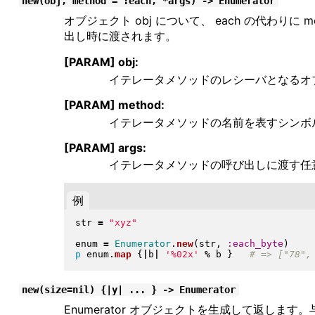
new(obj, method = :each, *args) -> Enumerator
オブジェクト obj について、 each の代わりに
出し時に渡されます。
[PARAM] obj:
イテレータメソッドのレシーバとなるオ
[PARAM] method:
イテレータメソッドの名前を表すシンボ
[PARAM] args:
イテレータメソッドの呼び出しに渡す任
例
str 
=
"
xyz
"
enum 
=
Enumerator
.
new
(
str, 
:each_byte
)
p
 enum
.
map
{
|
b
|
'%02x'
%
 b 
}
new(size=nil) {|y| ... } -> Enumerator
Enumerator オブジェクトを生成して返しま