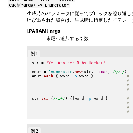
each(*args) -> Enumerator
生成時のパラメータに従ってブロックを繰り返します
呼び出された場合は、生成時に指定したイテレー
[PARAM] args:
末尾へ追加する引数
例1
str 
=
"
Yet Another Ruby Hacker
"
enum 
=
Enumerator
.
new
(
str, 
:scan
, 
/\w+/
)
enum
.
each
{
|
word
|
p
 word 
}
str
.
scan
(
/\w+/
)
{
|
word
|
p
 word 
}
例2