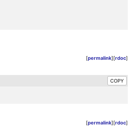
[
permalink
][
rdoc
]
[
permalink
][
rdoc
]