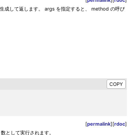
[
permalink
][
rdoc
]
成して返します。 args を指定すると、 method の呼び
[
permalink
][
rdoc
]
数として実行されます。