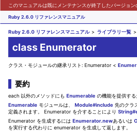
このマニュアルは既にメンテナンスが終了したバージョンの 
Ruby 2.6.0 リファレンスマニュアル
Ruby 2.6.0 リファレンスマニュアル
ライブラリ一覧
class Enumerator
クラス・モジュールの継承リスト:
Enumerator
Enumer
要約
each 以外のメソッドにも
Enumerable
の機能を提供する
Enumerable
モジュールは、
Module#include
先のクラス
定義されます。 Enumerator を介することにより
String#
Enumerator を生成するには
Enumerator.new
あるいは
O
を実行する代わりに enumerator を生成して返します。