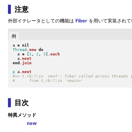
注意
外部イテレータとしての機能は
Fiber
を用いて実装されてい
例
a 
=
nil
Thread
.
new
do
  a 
=
[
1
, 
2
, 
3
]
.
each
  a
.
next
end
.
join
p
 a
.
next
目次
特異メソッド
new