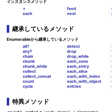
インスタンスメソッド
+
feed
each
next
継承しているメソッド
Enumerableから継承しているメソッド
all?
detect
any?
drop
chain
drop_while
chunk
each_cons
chunk_while
each_entry
collect
each_slice
collect_concat
each_with_index
count
each_with_object
cycle
entries
特異メソッド