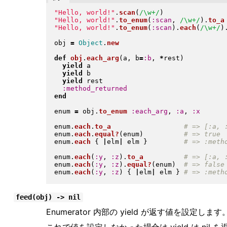
"
Hello, world!
"
.
scan
(
/\w+/
)
"
Hello, world!
"
.
to_enum
(
:scan
, 
/\w+/
)
.
to_a
"
Hello, world!
"
.
to_enum
(
:scan
)
.
each
(
/\w+/
)
obj 
=
Object
.
new
def
obj
.
each_arg
(
a, b
=
:b
, 
*
rest
)
yield
 a

yield
 b

yield
 rest

:method_returned
end
enum 
=
 obj
.
to_enum
:each_arg
, 
:a
, 
:x
enum
.
each
.
to_a
enum
.
each
.
equal?
(
enum
)
enum
.
each
{
|
elm
|
 elm 
}
enum
.
each
(
:y
, 
:z
)
.
to_a
enum
.
each
(
:y
, 
:z
)
.
equal?
(
enum
)
enum
.
each
(
:y
, 
:z
)
{
|
elm
|
 elm 
}
feed(obj) -> nil
Enumerator 内部の yield が返す値を設定します
これで値を設定しなかった場合は yield は nil 