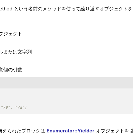
 method という名前のメソッドを使って繰り返すオブジェクトを生
ブジェクト
ルまたは文字列
意個の引数
す。与えられたブロックは
Enumerator::Yielder
オブジェクトを引