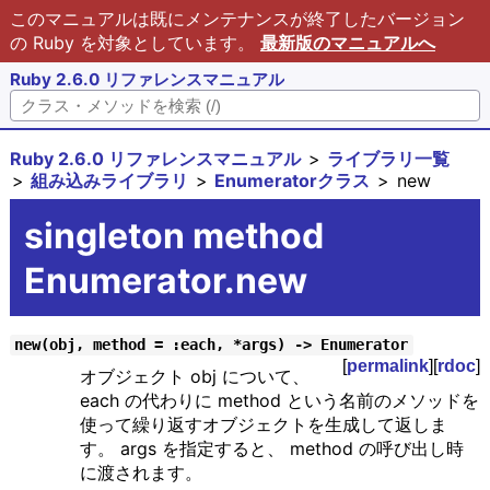
このマニュアルは既にメンテナンスが終了したバージョン
の Ruby を対象としています。
最新版のマニュアルへ
Ruby 2.6.0 リファレンスマニュアル
Ruby 2.6.0 リファレンスマニュアル
ライブラリ一覧
組み込みライブラリ
Enumeratorクラス
new
singleton method
Enumerator.new
new(obj, method = :each, *args) -> Enumerator
[
permalink
][
rdoc
]
オブジェクト obj について、
each の代わりに method という名前のメソッドを
使って繰り返すオブジェクトを生成して返しま
す。 args を指定すると、 method の呼び出し時
に渡されます。