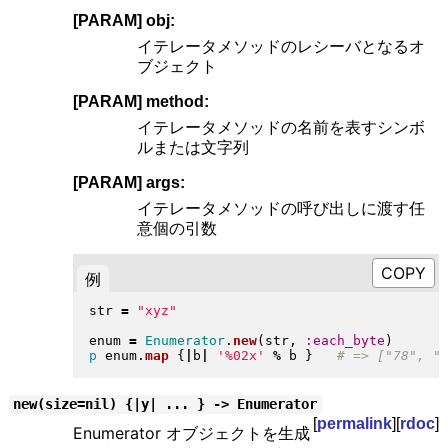
[PARAM] obj:
イテレータメソッドのレシーバとなるオ
ブジェクト
[PARAM] method:
イテレータメソッドの名前を表すシンボ
ルまたは文字列
[PARAM] args:
イテレータメソッドの呼び出しに渡す任
意個の引数
例
str 
=
"
xyz
"
enum 
=
Enumerator
.
new
(
str, 
:each_byte
)
p
 enum
.
map
{
|
b
|
'%02x'
%
 b 
}
new(size=nil) {|y| ... } -> Enumerator
[
permalink
][
rdoc
]
Enumerator オブジェクトを生成