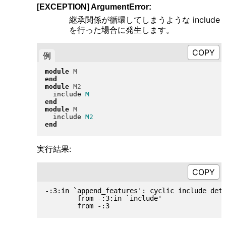
[EXCEPTION] ArgumentError:
継承関係が循環してしまうような include
を行った場合に発生します。
例
module
M
end
module
M2
  include 
M
end
module
M
  include 
M2
end
実行結果:
-:3:in `append_features': cyclic include dete
        from -:3:in `include'
