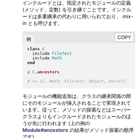
インクルードとは、指定されたモジュールの定義
(メソッド、定数) を引き継ぐことです。インクル
ードは多重継承の代わりに用いられており、 mix-
in とも呼びます。
例
class
C
  include 
FileTest
  include 
Math
end
p
C
.
ancestors
モジュールの機能追加は、クラスの継承関係の間
にそのモジュールが挿入されることで実現されて
います。従って、メソッドの探索などはスーパー
クラスよりもインクルードされたモジュールのほ
うが先に行われます (上の例の
Module#ancestors
の結果がメソッド探索の順序
です)。