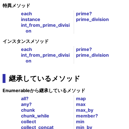
特異メソッド
each
prime?
instance
prime_division
int_from_prime_divisi
on
インスタンスメソッド
each
prime?
int_from_prime_divisi
prime_division
on
継承しているメソッド
Enumerableから継承しているメソッド
all?
map
any?
max
chunk
max_by
chunk_while
member?
collect
min
collect_concat
min_by