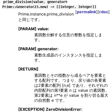
prime_division(value, generator=
Prime::Generator23.new) -> [[Integer, Integer]]
[
permalink
][
rdoc
]
Prime.instance.prime_division
と同じです。
[PARAM] value:
素因数分解する任意の整数を指定しま
す。
[PARAM] generator:
素数生成器のインスタンスを指定しま
す。
[RETURN]
素因数とその指数から成るペアを要素と
する配列です。つまり、戻り値の各要素
は2要素の配列 [n,e] であり、それぞれの
内部配列の第1要素 n は value の素因数、
第2要素は n**e が value を割り切る最大
の自然数 e です。
[EXCEPTION] ZeroDivisionError: