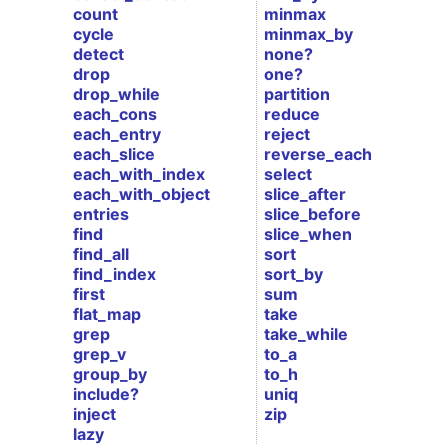
count
minmax
cycle
minmax_by
detect
none?
drop
one?
drop_while
partition
each_cons
reduce
each_entry
reject
each_slice
reverse_each
each_with_index
select
each_with_object
slice_after
entries
slice_before
find
slice_when
find_all
sort
find_index
sort_by
first
sum
flat_map
take
grep
take_while
grep_v
to_a
group_by
to_h
include?
uniq
inject
zip
lazy