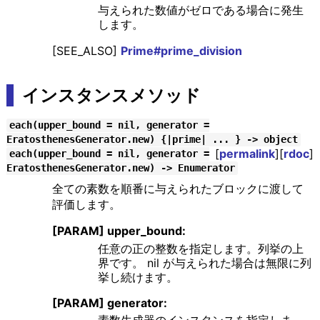
与えられた数値がゼロである場合に発生
します。
[SEE_ALSO]
Prime#prime_division
インスタンスメソッド
each(upper_bound = nil, generator =
EratosthenesGenerator.new) {|prime| ... } -> object
[
permalink
][
rdoc
]
each(upper_bound = nil, generator =
EratosthenesGenerator.new) -> Enumerator
全ての素数を順番に与えられたブロックに渡して
評価します。
[PARAM] upper_bound:
任意の正の整数を指定します。列挙の上
界です。 nil が与えられた場合は無限に列
挙し続けます。
[PARAM] generator: