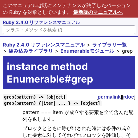
このマニュアルは既にメンテナンスが終了したバージョン
の Ruby を対象としています。
最新版のマニュアルへ
Ruby 2.4.0 リファレンスマニュアル
Ruby 2.4.0 リファレンスマニュアル
ライブラリ一覧
組み込みライブラリ
Enumerableモジュール
grep
instance method
Enumerable#grep
[
permalink
][
rdoc
]
grep(pattern) -> [object]
grep(pattern) {|item| ... } -> [object]
pattern === item が成立する要素を全て含んだ配
列を返します。
ブロックとともに呼び出された時には条件の成立
した要素に対してそれぞれブロックを評価し、そ