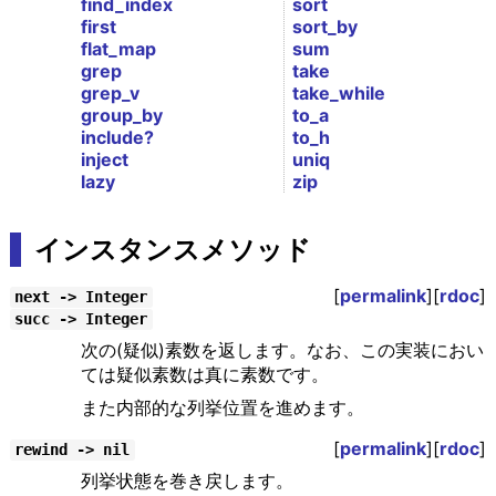
find_index
sort
first
sort_by
flat_map
sum
grep
take
grep_v
take_while
group_by
to_a
include?
to_h
inject
uniq
lazy
zip
インスタンスメソッド
[
permalink
][
rdoc
]
next -> Integer
succ -> Integer
次の(疑似)素数を返します。なお、この実装におい
ては疑似素数は真に素数です。
また内部的な列挙位置を進めます。
[
permalink
][
rdoc
]
rewind -> nil
列挙状態を巻き戻します。