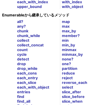
each_with_index
with_index
upper_bound
with_object
Enumerableから継承しているメソッド
all?
map
any?
max
chunk
max_by
chunk_while
member?
collect
min
collect_concat
min_by
count
minmax
cycle
minmax_by
detect
none?
drop
one?
drop_while
partition
each_cons
reduce
each_entry
reject
each_slice
reverse_each
each_with_object
select
entries
slice_after
find
slice_before
find_all
slice_when