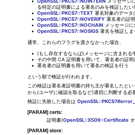
OpenSSL::PKCS7::NOINTERN
メッセージに
る特定の証明書による署名のみを検証したい
OpenSSL::PKCS7::TEXT
署名対象のデータに含
OpenSSL::PKCS7::NOVERIFY
署名者の証明
OpenSSL::PKCS7::NOCHAIN
メッセージに
OpenSSL::PKCS7::NOSIGS
署名を検証しま
通常、これらのフラグを渡さなかった場合、
(もし存在するならば)メッセージに含まれる中
その中間 CA 証明書を用いて、署名者の証
署名者の証明書を用いて署名の検証を行う
という順で検証が行われます。
この検証は署名者証明書の持ち主が署名したとい
から(ユーザに確認を取るなど)適切に判断する必
検証に失敗した場合は
OpenSSL::PKCS7#error_
[PARAM] certs:
証明書(
OpenSSL::X509::Certificate
オ
[PARAM] store: