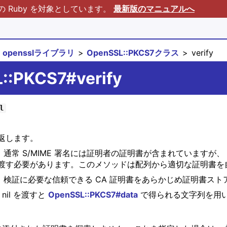
Ruby を対象としています。
最新版のマニュアルへ
opensslライブラリ
OpenSSL::PKCS7クラス
verify
::PKCS7#verify
l
返します。
。通常 S/MIME 署名には証明者の証明書が含まれていますが、
渡す必要があります。このメソッドは配列から適切な証明書を
す。検証に必要な信頼できる CA 証明書をあらかじめ証明書ス
nil を渡すと
OpenSSL::PKCS7#data
で得られる文字列を用いま