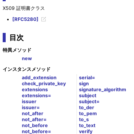
X509 証明書クラス
[RFC5280]
目次
特異メソッド
new
インスタンスメソッド
add_extension
serial=
check_private_key
sign
extensions
signature_algorithm
extensions=
subject
issuer
subject=
issuer=
to_der
not_after
to_pem
not_after=
to_s
not_before
to_text
not_before=
verify