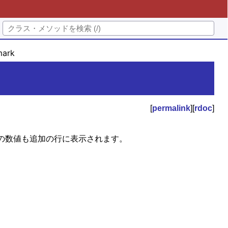
ark
[
permalink
][
rdoc
]
の数値も追加の行に表示されます。