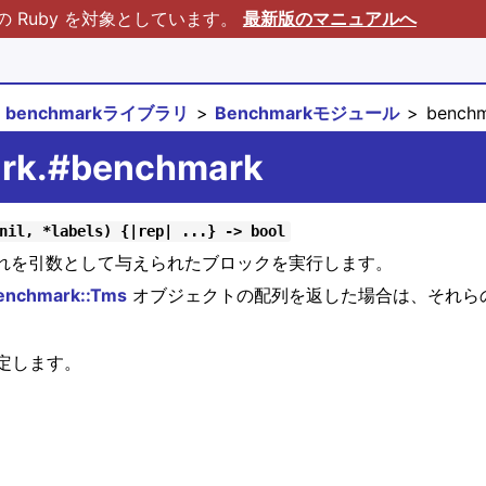
Ruby を対象としています。
最新版のマニュアルへ
benchmarkライブラリ
Benchmarkモジュール
benchm
ark.#benchmark
nil, *labels) {|rep| ...} -> bool
れを引数として与えられたブロックを実行します。
enchmark::Tms
オブジェクトの配列を返した場合は、それら
定します。