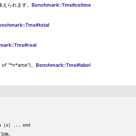
置き換えられます。
Benchmark::Tms#cstime
enchmark::Tms#total
mark::Tms#real
 "*n*ame")。
Benchmark::Tms#label
 |x| ... end

ION,
