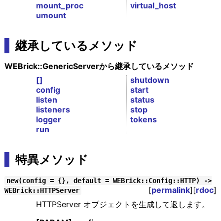
mount_proc
virtual_host
umount
継承しているメソッド
WEBrick::GenericServerから継承しているメソッド
[]
shutdown
config
start
listen
status
listeners
stop
logger
tokens
run
特異メソッド
new(config = {}, default = WEBrick::Config::HTTP) ->
[
permalink
][
rdoc
]
WEBrick::HTTPServer
HTTPServer オブジェクトを生成して返します。