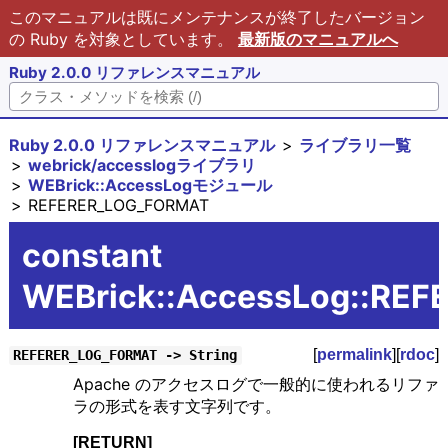
このマニュアルは既にメンテナンスが終了したバージョン
の Ruby を対象としています。
最新版のマニュアルへ
Ruby 2.0.0 リファレンスマニュアル
Ruby 2.0.0 リファレンスマニュアル
ライブラリ一覧
webrick/accesslogライブラリ
WEBrick::AccessLogモジュール
REFERER_LOG_FORMAT
constant
WEBrick::AccessLog::RE
[
permalink
][
rdoc
]
REFERER_LOG_FORMAT -> String
Apache のアクセスログで一般的に使われるリファ
ラの形式を表す文字列です。
[RETURN]