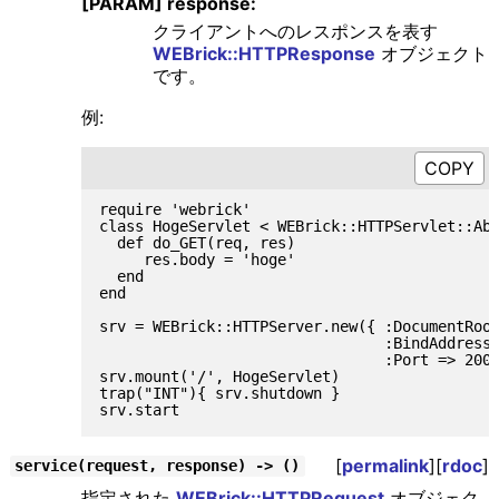
[PARAM] response:
クライアントへのレスポンスを表す
WEBrick::HTTPResponse
オブジェクト
です。
例:
require 'webrick'

class HogeServlet < WEBrick::HTTPServlet::Abs
  def do_GET(req, res)

     res.body = 'hoge'

  end

end

srv = WEBrick::HTTPServer.new({ :DocumentRoot
                                :BindAddress 
                                :Port => 2008
srv.mount('/', HogeServlet)

trap("INT"){ srv.shutdown }

[
permalink
][
rdoc
]
service(request, response) -> ()
指定された
WEBrick::HTTPRequest
オブジェク