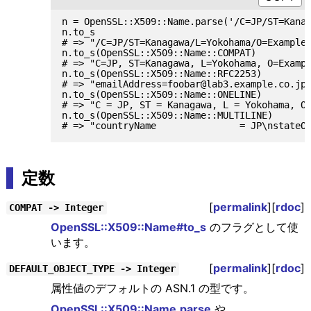
n = OpenSSL::X509::Name.parse('/C=JP/ST=Kanag
n.to_s

# => "/C=JP/ST=Kanagawa/L=Yokohama/O=Example 
n.to_s(OpenSSL::X509::Name::COMPAT)

# => "C=JP, ST=Kanagawa, L=Yokohama, O=Exampl
n.to_s(OpenSSL::X509::Name::RFC2253)

# => "emailAddress=foobar@lab3.example.co.jp,
n.to_s(OpenSSL::X509::Name::ONELINE)

# => "C = JP, ST = Kanagawa, L = Yokohama, O 
n.to_s(OpenSSL::X509::Name::MULTILINE)

定数
[
permalink
][
rdoc
]
COMPAT -> Integer
OpenSSL::X509::Name#to_s
のフラグとして使
います。
[
permalink
][
rdoc
]
DEFAULT_OBJECT_TYPE -> Integer
属性値のデフォルトの ASN.1 の型です。
OpenSSL::X509::Name.parse
や