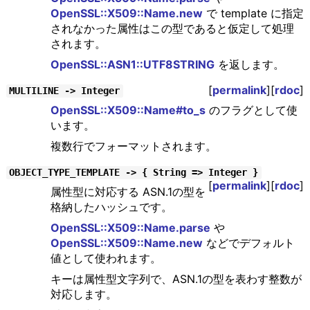
OpenSSL::X509::Name.new
で template に指定
されなかった属性はこの型であると仮定して処理
されます。
OpenSSL::ASN1::UTF8STRING
を返します。
[
permalink
][
rdoc
]
MULTILINE -> Integer
OpenSSL::X509::Name#to_s
のフラグとして使
います。
複数行でフォーマットされます。
OBJECT_TYPE_TEMPLATE -> { String => Integer }
[
permalink
][
rdoc
]
属性型に対応する ASN.1の型を
格納したハッシュです。
OpenSSL::X509::Name.parse
や
OpenSSL::X509::Name.new
などでデフォルト
値として使われます。
キーは属性型文字列で、ASN.1の型を表わす整数が
対応します。