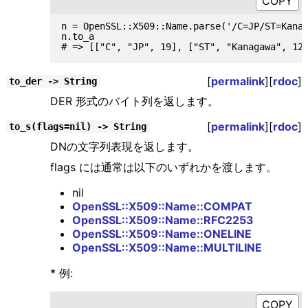
n = OpenSSL::X509::Name.parse('/C=JP/ST=Kanag
n.to_a

[
permalink
][
rdoc
]
to_der -> String
DER 形式のバイト列を返します。
[
permalink
][
rdoc
]
to_s(flags=nil) -> String
DNの文字列表現を返します。
flags には通常は以下のいずれかを渡します。
nil
OpenSSL::X509::Name::COMPAT
OpenSSL::X509::Name::RFC2253
OpenSSL::X509::Name::ONELINE
OpenSSL::X509::Name::MULTILINE
* 例: