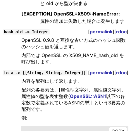
と oid から型が決まる
[EXCEPTION] OpenSSL::X509::NameError:
属性の追加に失敗した場合に発生します
[
permalink
][
rdoc
]
hash_old -> Integer
OpenSSL 0.9.8 と互換な古い方式のハッシュ関数
のハッシュ値を返します。
内部では OpenSSL の X509_NAME_hash_old を
呼び出します。
[
permalink
][
rdoc
]
to_a -> [[String, String, Integer]]
内容を配列にして返します。
配列の各要素は、[属性型文字列、属性値文字列、
属性値の型を表す整数(
OpenSSL::ASN1
以下の各
定数で定義されているASN1の型)] という3要素の
配列です。
例: