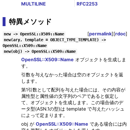
MULTILINE
RFC2253
特異メソッド
[
permalink
][
rdoc
]
new -> OpenSSL::X509::Name
new(ary, template = OBJECT_TYPE_TEMPLATE) ->
OpenSSL::X509::Name
new(obj) -> OpenSSL::X509::Name
OpenSSL::X509::Name
オブジェクトを生成しま
す。
引数を与えなかった場合は空のオブジェクトを返
します。
第1引数として配列を与えた場合には、その内容が
属性型と属性値の文字列のペアであると仮定し
て、オブジェクトを生成します。この場合値のデ
ータ型(ASN.1の型)は template で与えたハッシュ
によって定まります。
obj が
OpenSSL::X509::Name
である場合には内