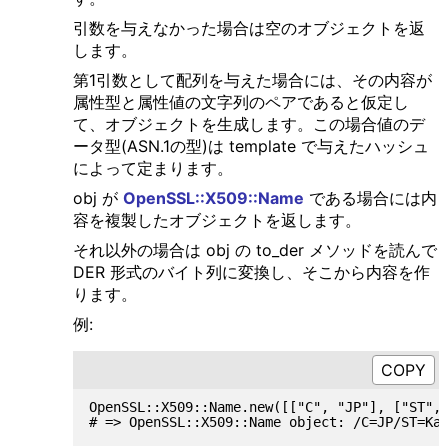
引数を与えなかった場合は空のオブジェクトを返
します。
第1引数として配列を与えた場合には、その内容が
属性型と属性値の文字列のペアであると仮定し
て、オブジェクトを生成します。この場合値のデ
ータ型(ASN.1の型)は template で与えたハッシュ
によって定まります。
obj が
OpenSSL::X509::Name
である場合には内
容を複製したオブジェクトを返します。
それ以外の場合は obj の to_der メソッドを読んで
DER 形式のバイト列に変換し、そこから内容を作
ります。
例:
OpenSSL::X509::Name.new([["C", "JP"], ["ST", 