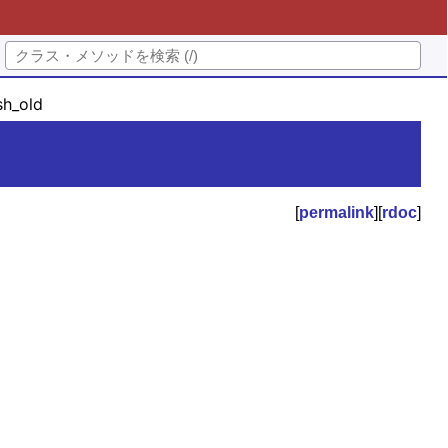
h_old
[
permalink
][
rdoc
]