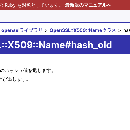
Ruby を対象としています。
最新版のマニュアルへ
opensslライブラリ
OpenSSL::X509::Nameクラス
has
L::X509::Name#hash_old
ュ関数のハッシュ値を返します。
d を呼び出します。