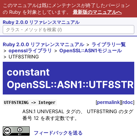
このマニュアルは既にメンテナンスが終了したバージョン
の Ruby を対象としています。
最新版のマニュアルへ
Ruby 2.0.0 リファレンスマニュアル
Ruby 2.0.0 リファレンスマニュアル
ライブラリ一覧
opensslライブラリ
OpenSSL::ASN1モジュール
UTF8STRING
constant
OpenSSL::ASN1::UTF8STR
[
permalink
][
rdoc
]
UTF8STRING -> Integer
ASN.1 UNIVERSAL タグの、 UTF8STRING のタグ
番号 12 を表す定数です。
フィードバックを送る