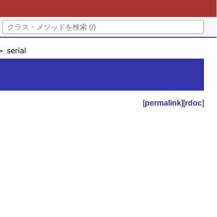
serial
[
permalink
][
rdoc
]