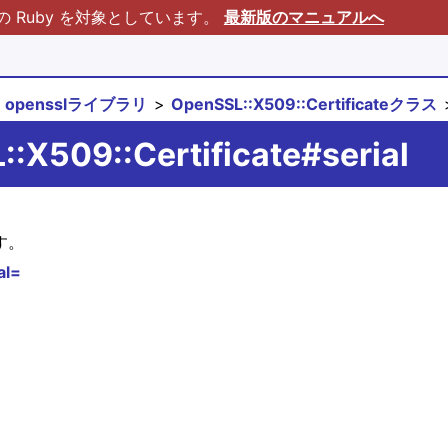
Ruby を対象としています。
最新版のマニュアルへ
opensslライブラリ
OpenSSL::X509::Certificateクラス
:X509::Certificate#serial
す。
al=