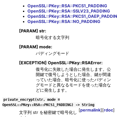
OpenSSL::PKey::RSA::PKCS1_PADDING
OpenSSL::PKey::RSA::SSLV23_PADDING
OpenSSL::PKey::RSA::PKCS1_OAEP_PADDI
OpenSSL::PKey::RSA::NO_PADDING
[PARAM] str:
暗号化する文字列
[PARAM] mode:
パディングモード
[EXCEPTION] OpenSSL::PKey::RSAError:
復号化に失敗した場合に発生します。公
開鍵で復号しようとした場合、鍵が間違
っていた場合、暗号化に使ったパディン
グモードと異なるモードを使った場合な
どに発生します。
private_encrypt(str, mode =
OpenSSL::PKey::RSA::PKCS1_PADDING) -> String
[
permalink
][
rdoc
]
文字列 str を秘密鍵で暗号化し