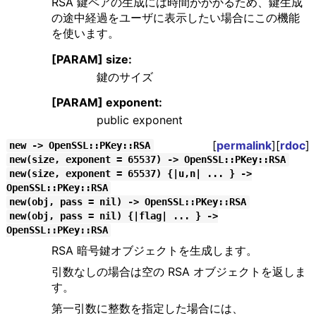
RSA 鍵ペアの生成には時間がかかるため、鍵生成
の途中経過をユーザに表示したい場合にこの機能
を使います。
[PARAM] size:
鍵のサイズ
[PARAM] exponent:
public exponent
[
permalink
][
rdoc
]
new -> OpenSSL::PKey::RSA
new(size, exponent = 65537) -> OpenSSL::PKey::RSA
new(size, exponent = 65537) {|u,n| ... } ->
OpenSSL::PKey::RSA
new(obj, pass = nil) -> OpenSSL::PKey::RSA
new(obj, pass = nil) {|flag| ... } ->
OpenSSL::PKey::RSA
RSA 暗号鍵オブジェクトを生成します。
引数なしの場合は空の RSA オブジェクトを返しま
す。
第一引数に整数を指定した場合には、