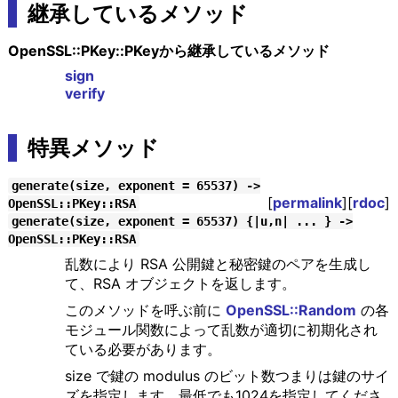
継承しているメソッド
OpenSSL::PKey::PKeyから継承しているメソッド
sign
verify
特異メソッド
generate(size, exponent = 65537) ->
[
permalink
][
rdoc
]
OpenSSL::PKey::RSA
generate(size, exponent = 65537) {|u,n| ... } ->
OpenSSL::PKey::RSA
乱数により RSA 公開鍵と秘密鍵のペアを生成し
て、RSA オブジェクトを返します。
このメソッドを呼ぶ前に
OpenSSL::Random
の各
モジュール関数によって乱数が適切に初期化され
ている必要があります。
size で鍵の modulus のビット数つまりは鍵のサイ
ズを指定します。最低でも1024を指定してくださ