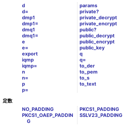
d
params
d=
private?
dmp1
private_decrypt
dmp1=
private_encrypt
dmq1
public?
dmq1=
public_decrypt
e
public_encrypt
e=
public_key
export
q
iqmp
q=
iqmp=
to_der
n
to_pem
n=
to_s
p
to_text
p=
定数
NO_PADDING
PKCS1_PADDING
PKCS1_OAEP_PADDIN
SSLV23_PADDING
G