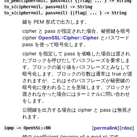
to_pem(cipher=nil, pass=nil) {|flag| ... } -> String
to_s(cipher=nil, pass=nil) -> String
to_s(cipher=nil, pass=nil) {|flag| ... } -> String
鍵を PEM 形式で出力します。
cipher と pass が指定された場合、秘密鍵を暗号
cipher
OpenSSL::Cipher::Cipher
とパスワード
pass を使って暗号化します。
cipher を指定して pass を省略した場合は渡され
たブロックを呼びだしてパスフレーズを要求しま
す。ブロックの返り値をパスフレーズとみなして
暗号化します。ブロックの引数は通常は true が渡
されますが、これはそのパスフレーズが秘密鍵の
暗号化に使われることを意味します。ブロックが
渡されなかった場合にはターミナルに問い合わせ
をします。
公開鍵を出力する場合は cipher と pass は無視さ
れます。
[
permalink
][
rdoc
]
iqmp -> OpenSSL::BN
鍵の coefficient (inverse of q mod p) です。