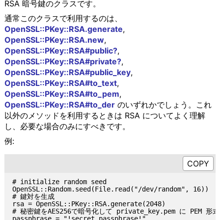
RSA 暗号鍵のクラスです。
通常このクラスで利用するのは、
OpenSSL::PKey::RSA.generate
,
OpenSSL::PKey::RSA.new
,
OpenSSL::PKey::RSA#public?
,
OpenSSL::PKey::RSA#private?
,
OpenSSL::PKey::RSA#public_key
,
OpenSSL::PKey::RSA#to_text
,
OpenSSL::PKey::RSA#to_pem
,
OpenSSL::PKey::RSA#to_der
のいずれかでしょう。これ
以外のメソッドを利用するときは RSA についてよく理解
し、必要な場合のみにすべきです。
例:
# initialize random seed

OpenSSL::Random.seed(File.read("/dev/random", 16))

# 鍵対を生成

rsa = OpenSSL::PKey::RSA.generate(2048)

# 秘密鍵をAES256で暗号化して private_key.pem に PEM 形
passphrase = "!secret passphrase!"
