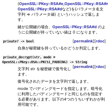
(
OpenSSL::PKey::RSA#e
,
OpenSSL::PKey::RSA#
OpenSSL::PKey::RSA#d
など)を{パラメータ名文
字列 => パラメータ値} というハッシュで返しま
す。
鍵が公開鍵の場合、
OpenSSL::PKey::RSA#d
のよ
うに公開鍵が持っていない値は 0 になります。
[
permalink
][
rdoc
]
private? -> bool
自身が秘密鍵を持っているかどうか判定します。
private_decrypt(str, mode =
OpenSSL::PKey::RSA::PKCS1_PADDING) -> String
[
permalink
][
rdoc
]
文字列 str を秘密鍵で復号化し
ます。
復号化されたデータを文字列で返します。
mode でパディングモードを指定します。暗号化
に利用したパディングモードと同じものを指定す
る必要があります。以下の4つのうちいずれかが利
用可能です。