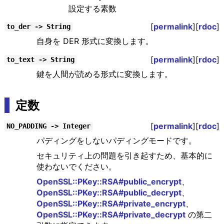
設定する素数
[
permalink
][
rdoc
]
to_der -> String
自身を DER 形式に変換します。
[
permalink
][
rdoc
]
to_text -> String
鍵を人間が読める形式に変換します。
定数
[
permalink
][
rdoc
]
NO_PADDING -> Integer
パディングをしないパディングモードです。
セキュリティ上の問題を引き起すため、基本的に
使わないでください。
OpenSSL::PKey::RSA#public_encrypt
、
OpenSSL::PKey::RSA#public_decrypt
、
OpenSSL::PKey::RSA#private_encrypt
、
OpenSSL::PKey::RSA#private_decrypt
の第二