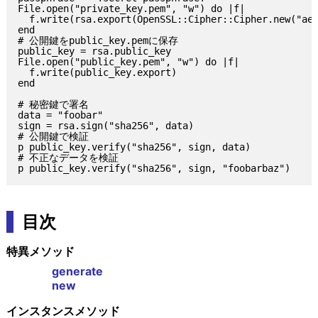
File.open("private_key.pem", "w") do |f|

  f.write(rsa.export(OpenSSL::Cipher::Cipher.new("aes
end

# 公開鍵をpublic_key.pemに保存

public_key = rsa.public_key

File.open("public_key.pem", "w") do |f|

  f.write(public_key.export)

end

# 秘密鍵で署名

data = "foobar"

sign = rsa.sign("sha256", data)

# 公開鍵で検証

p public_key.verify("sha256", sign, data)

# 不正なデータを検証

目次
特異メソッド
generate
new
インスタンスメソッド