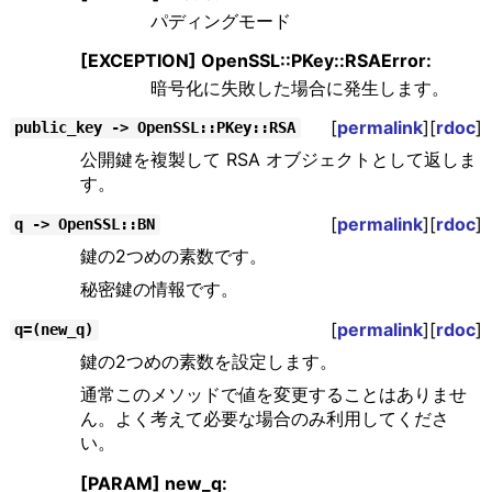
パディングモード
[EXCEPTION] OpenSSL::PKey::RSAError:
暗号化に失敗した場合に発生します。
[
permalink
][
rdoc
]
public_key -> OpenSSL::PKey::RSA
公開鍵を複製して RSA オブジェクトとして返しま
す。
[
permalink
][
rdoc
]
q -> OpenSSL::BN
鍵の2つめの素数です。
秘密鍵の情報です。
[
permalink
][
rdoc
]
q=(new_q)
鍵の2つめの素数を設定します。
通常このメソッドで値を変更することはありませ
ん。よく考えて必要な場合のみ利用してくださ
い。
[PARAM] new_q: