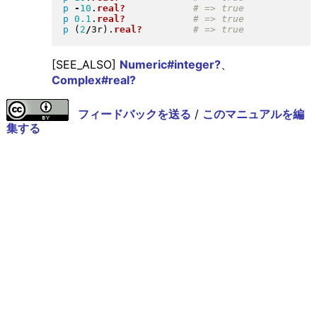
p
-
10
.
real?
p
0.1
.
real?
p
(
2
/
3r
)
.
real?
[SEE_ALSO]
Numeric#integer?
、
Complex#real?
フィードバックを送る
/
このマニュアルを編
集する