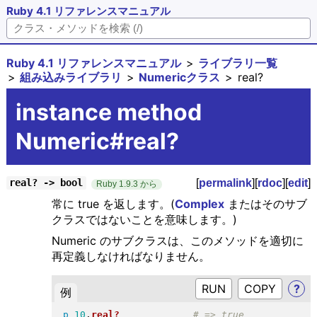
Ruby 4.1 リファレンスマニュアル
Ruby 4.1 リファレンスマニュアル
ライブラリ一覧
組み込みライブラリ
Numericクラス
real?
instance method
Numeric#real?
[
permalink
][
rdoc
][
edit
]
real? -> bool
Ruby 1.9.3 から
常に true を返します。(
Complex
またはそのサブ
クラスではないことを意味します。)
Numeric のサブクラスは、このメソッドを適切に
再定義しなければなりません。
RUN
?
例
p
10
.
real?