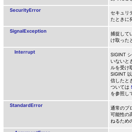
SecurityError
セキュリ
たときに
SignalException
捕捉して
け取った
Interrupt
SIGIN
いないときに
ルを受け
SIGIN
信したと
ついては
を参照し
StandardError
通常のプ
可能性の
ねるため