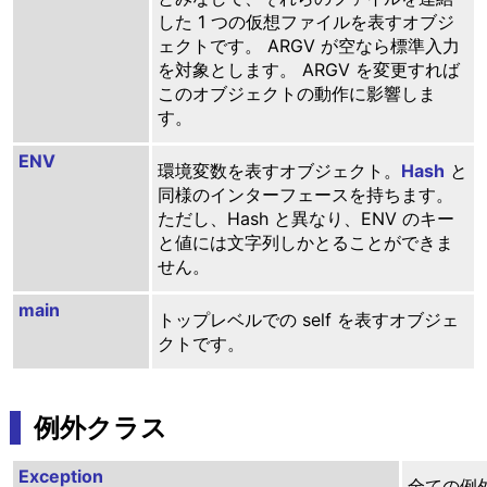
した 1 つの仮想ファイルを表すオブジ
ェクトです。 ARGV が空なら標準入力
を対象とします。 ARGV を変更すれば
このオブジェクトの動作に影響しま
す。
ENV
環境変数を表すオブジェクト。
Hash
と
同様のインターフェースを持ちます。
ただし、Hash と異なり、ENV のキー
と値には文字列しかとることができま
せん。
main
トップレベルでの self を表すオブジェ
クトです。
例外クラス
Exception
全ての例