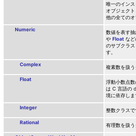
唯一のインスタン
オブジェクト
他の全てのオ
Numeric
数値を表す抽
や
Float
などの
のサブクラス
す。
Complex
複素数を扱う
Float
浮動小数点数
は C 言語の 
境に依存しま
Integer
整数クラスで
Rational
有理数を扱う