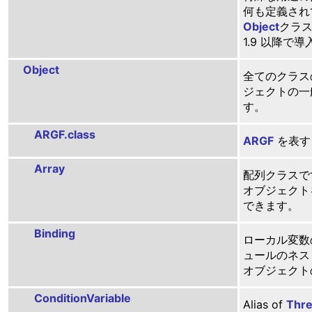
何も定義され
Object
クラス
1.9 以降で
Object
全てのクラス
ジェクトの一
す。
ARGF.class
ARGF
を表す
Array
配列クラスです
オブジェクト
できます。
Binding
ローカル変数の
ュールのネス
オブジェクト
ConditionVariable
Alias of
Thre