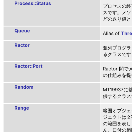
Process::Status
プロセスの終
スです。メ
どの返り値と
Queue
Alias of
Thre
Ractor
並列プログラ
るクラスです
Ractor::Port
Ractor 
の仕組みを提
Random
MT19937
供するクラス
Range
範囲オブジェ
ジェクトは文
の範囲を表し
ん、日付の範囲や