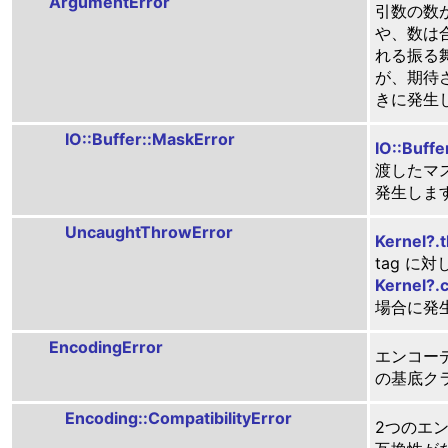
ArgumentError
引数の数
や、数は
れる振る
が、期待
きに発生
IO::Buffer::MaskError
IO::Buffe
渡したマ
発生しま
UncaughtThrowError
Kernel?.
tag に
Kernel?.
場合に発
EncodingError
エンコー
の基底ク
Encoding::CompatibilityError
2つのエ