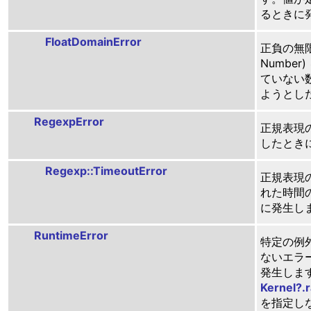
るときに
FloatDomainError
正負の無限大
Numbe
ていない
ようとし
RegexpError
正規表現
したとき
Regexp::TimeoutError
正規表現
れた時間
に発生し
RuntimeError
特定の例
ないエラ
発生しま
Kernel?.r
を指定し