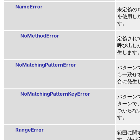
NameError
未定義の
を使用し
す。
NoMethodError
定義され
呼び出し
生します
NoMatchingPatternError
パターン
も一致せず
合に発生
NoMatchingPatternKeyError
パターン
ターンで
つからな
す。
RangeError
範囲に関
す。値が