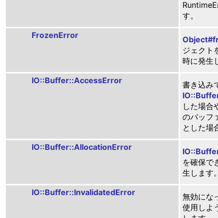
Runtime
す。
FrozenError
Object#f
ジェクト
時に発生
IO::Buffer::AccessError
書き込み
IO::Buffe
した場合や、
のバッフ
とした場
IO::Buffer::AllocationError
IO::Buffe
を確保で
生します
IO::Buffer::InvalidatedError
無効にな
使用しよ
します。