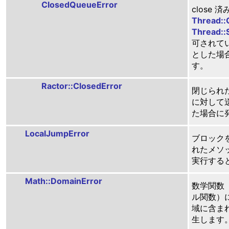
ClosedQueueError
close 済
Thread:
Thread::
可されて
とした場
す。
Ractor::ClosedError
閉じられた 
に対して
た場合に
LocalJumpError
ブロック
れたメソッド
実行する
Math::DomainError
数学関数
ル関数）
域に含ま
生します