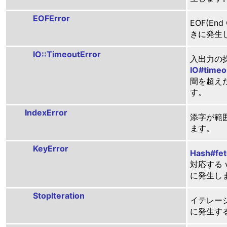
EOFError
EOF(End
きに発生
IO::TimeoutError
入出力の
IO#timeo
間を超え
す。
IndexError
添字が範
ます。
KeyError
Hash#fet
対応する v
に発生し
StopIteration
イテレー
に発生す