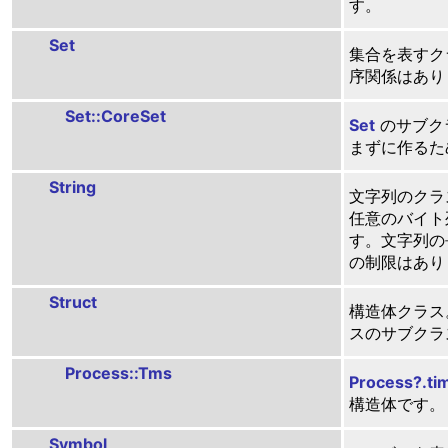
す。
Set
集合を表すク
序関係はあり
Set::CoreSet
Set
のサブク
まずに作るた
String
文字列のクラ
任意のバイト
す。文字列の
の制限はあり
Struct
構造体クラス。S
スのサブクラ
Process::Tms
Process?.ti
構造体です。
Symbol