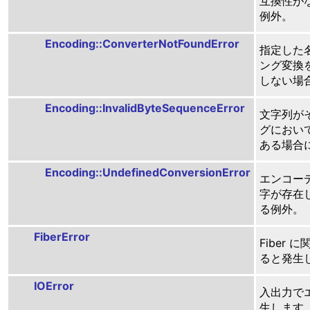
互換性が
例外。
Encoding::ConverterNotFoundError
指定した
ング変換
しない場
Encoding::InvalidByteSequenceError
文字列が
グにおい
ある場合
Encoding::UndefinedConversionError
エンコー
字が存在
る例外。
FiberError
Fiber
ると発生
IOError
入出力で
生します