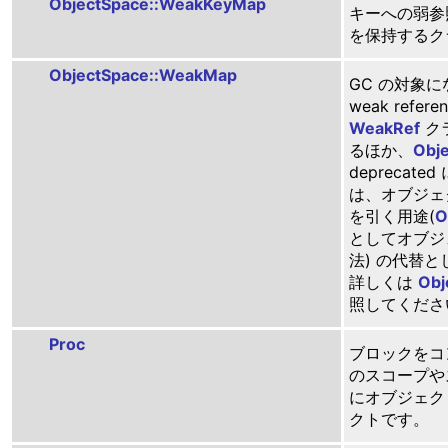
ObjectSpace::WeakKeyMap
キーへの弱参
を保持するク
ObjectSpace::WeakMap
GC の対象
weak ref
WeakRef
ク
るほか、
Obje
deprecate
は、オブジェク
を引く用途(
O
としてオブジ
法) の代替
詳しくは
Obj
照してくださ
Proc
ブロックをコ
のスコープや
にオブジェク
クトです。