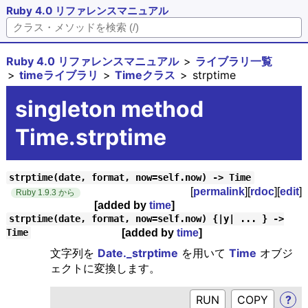
Ruby 4.0 リファレンスマニュアル
Ruby 4.0 リファレンスマニュアル
ライブラリ一覧
timeライブラリ
Timeクラス
strptime
singleton method
Time.strptime
strptime(date, format, now=self.now) -> Time
[
permalink
][
rdoc
][
edit
]
Ruby 1.9.3 から
[added by
time
]
strptime(date, format, now=self.now) {|y| ... } ->
[added by
time
]
Time
文字列を
Date._strptime
を用いて
Time
オブジ
ェクトに変換します。
RUN
?