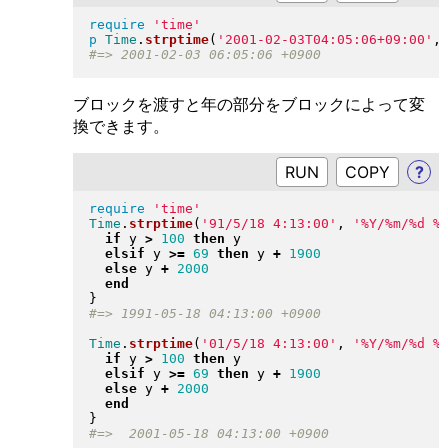
require
'time'
p
Time
.
strptime
(
'2001-02-03T04:05:06+09:00'
,
ブロックを渡すと年の部分をブロックによって変
換できます。
RUN
?
require
'time'
Time
.
strptime
(
'91/5/18 4:13:00'
, 
'%Y/%m/%d %
if
 y 
>
100
then
 y

elsif
 y 
>=
69
then
 y 
+
1900
else
 y 
+
2000
end
}
Time
.
strptime
(
'01/5/18 4:13:00'
, 
'%Y/%m/%d %
if
 y 
>
100
then
 y

elsif
 y 
>=
69
then
 y 
+
1900
else
 y 
+
2000
end
}