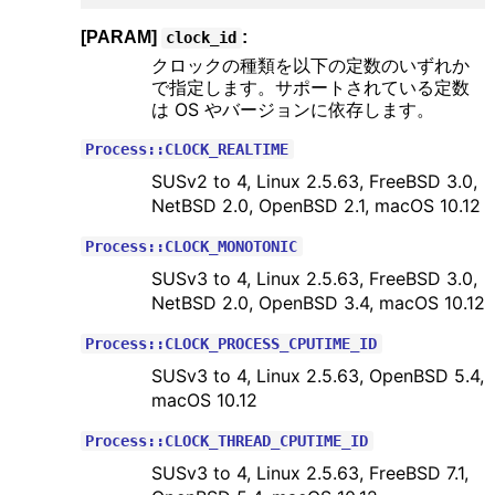
[PARAM]
:
clock_id
クロックの種類を以下の定数のいずれか
で指定します。サポートされている定数
は OS やバージョンに依存します。
Process::CLOCK_REALTIME
SUSv2 to 4, Linux 2.5.63, FreeBSD 3.0,
NetBSD 2.0, OpenBSD 2.1, macOS 10.12
Process::CLOCK_MONOTONIC
SUSv3 to 4, Linux 2.5.63, FreeBSD 3.0,
NetBSD 2.0, OpenBSD 3.4, macOS 10.12
Process::CLOCK_PROCESS_CPUTIME_ID
SUSv3 to 4, Linux 2.5.63, OpenBSD 5.4,
macOS 10.12
Process::CLOCK_THREAD_CPUTIME_ID
SUSv3 to 4, Linux 2.5.63, FreeBSD 7.1,