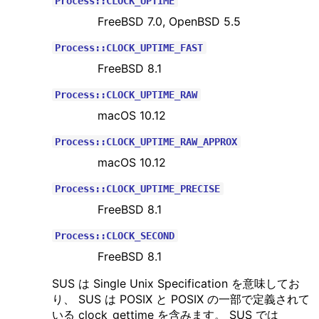
Process::CLOCK_UPTIME
FreeBSD 7.0, OpenBSD 5.5
Process::CLOCK_UPTIME_FAST
FreeBSD 8.1
Process::CLOCK_UPTIME_RAW
macOS 10.12
Process::CLOCK_UPTIME_RAW_APPROX
macOS 10.12
Process::CLOCK_UPTIME_PRECISE
FreeBSD 8.1
Process::CLOCK_SECOND
FreeBSD 8.1
SUS は Single Unix Specification を意味してお
り、 SUS は POSIX と POSIX の一部で定義されて
いる clock_gettime を含みます。 SUS では