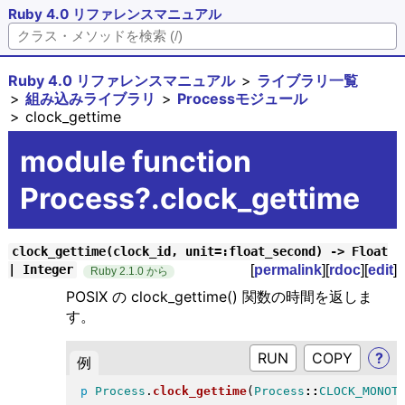
Ruby 4.0 リファレンスマニュアル
Ruby 4.0 リファレンスマニュアル
ライブラリ一覧
組み込みライブラリ
Processモジュール
clock_gettime
module function
Process?.clock_gettime
clock_gettime(clock_id, unit=:float_second) -> Float
[
permalink
][
rdoc
][
edit
]
| Integer
Ruby 2.1.0 から
POSIX の clock_gettime() 関数の時間を返しま
す。
RUN
?
例
p
Process
.
clock_gettime
(
Process
::
CLOCK_MONOT