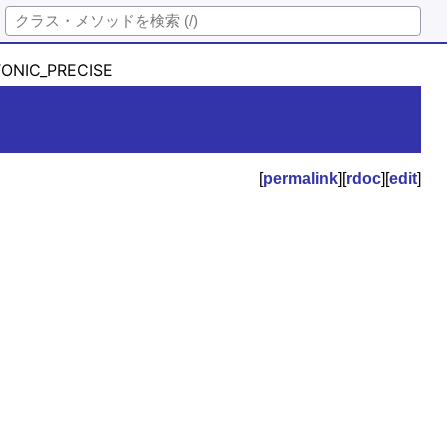
NIC_PRECISE
[
permalink
][
rdoc
][
edit
]