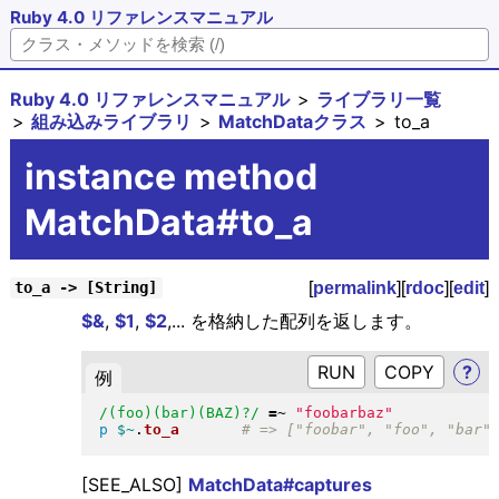
Ruby 4.0 リファレンスマニュアル
Ruby 4.0 リファレンスマニュアル
ライブラリ一覧
組み込みライブラリ
MatchDataクラス
to_a
instance method
MatchData#to_a
[
permalink
][
rdoc
][
edit
]
to_a -> [String]
$&
,
$1
,
$2
,... を格納した配列を返します。
RUN
?
例
/(foo)(bar)(BAZ)?/
=~
"
foobarbaz
"
p
$~
.
to_a
[SEE_ALSO]
MatchData#captures