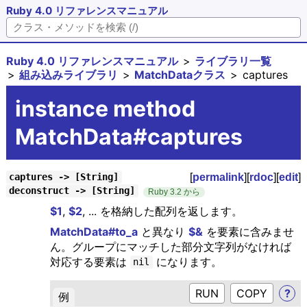
Ruby 4.0 リファレンスマニュアル
Ruby 4.0 リファレンスマニュアル
ライブラリ一覧
組み込みライブラリ
MatchDataクラス
captures
instance method
MatchData#captures
[
permalink
][
rdoc
][
edit
]
captures -> [String]
deconstruct -> [String]
Ruby 3.2 から
$1
,
$2
, ... を格納した配列を返します。
MatchData#to_a
と異なり
$&
を要素に含みませ
ん。グループにマッチした部分文字列がなければ
対応する要素は
になります。
nil
RUN
?
例