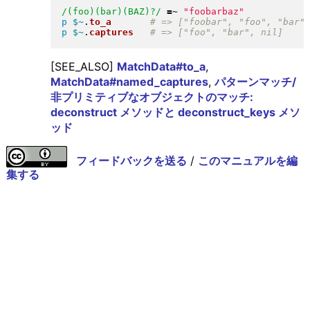
/(foo)(bar)(BAZ)?/
=~
"
foobarbaz
"
p
$~
.
to_a
p
$~
.
captures
[SEE_ALSO]
MatchData#to_a
,
MatchData#named_captures
,
パターンマッチ/
非プリミティブなオブジェクトのマッチ:
deconstruct メソッドと deconstruct_keys メソ
ッド
フィードバックを送る
/
このマニュアルを編
集する