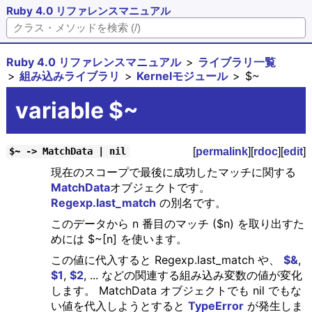
Ruby 4.0 リファレンスマニュアル
Ruby 4.0 リファレンスマニュアル
ライブラリ一覧
組み込みライブラリ
Kernelモジュール
$~
variable $~
[
permalink
][
rdoc
][
edit
]
$~ -> MatchData | nil
現在のスコープで最後に成功したマッチに関する
MatchData
オブジェクトです。
Regexp.last_match
の別名です。
このデータから n 番目のマッチ ($n) を取り出すた
めには $~[n] を使います。
この値に代入すると Regexp.last_match や、
$&
,
$1
,
$2
, ... などの関連する組み込み変数の値が変化
します。 MatchData オブジェクトでも nil でもな
い値を代入しようとすると
TypeError
が発生しま