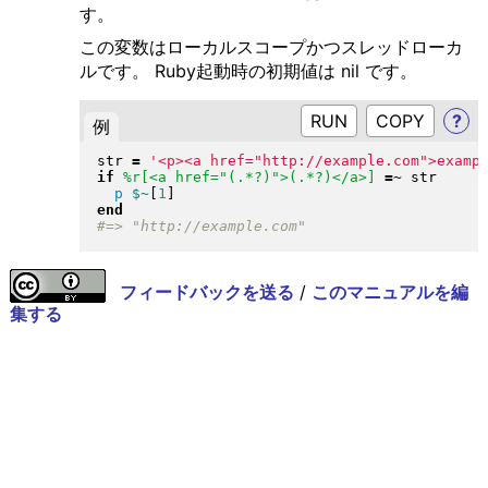
す。
この変数はローカルスコープかつスレッドローカ
ルです。 Ruby起動時の初期値は nil です。
RUN
?
例
str 
=
'<p><a href="http://example.com">examp
if
%r[<a href="(.*?)">(.*?)</a>]
=~
 str

p
$~
[
1
]
end
フィードバックを送る
/
このマニュアルを編
集する