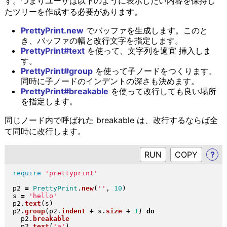
す。つまりユーザは以下のように表示したい内容を保持し
たツリーを作成する必要があります。
PrettyPrint.new
でバッファを生成します。このと
き、バッファの幅と改行文字を指定します。
PrettyPrint#text
を使って、文字列を適宜 挿入しま
す。
PrettyPrint#group
を使って子ノードをつくります。
同時に子ノードのインデントの深さも決めます。
PrettyPrint#breakable
を使って改行しても良い場所
を指定します。
同じノード内で呼ばれた breakable は、改行するならば全
て同時に改行します。
RUN
?
require
'prettyprint'
p2 
=
PrettyPrint
.
new
(
''
, 
10
)
s 
=
'hello'
p2
.
text
(
s
)
p2
.
group
(
p2
.
indent
+
 s
.
size
+
1
)
do
  p2
.
breakable
  p2
.
text
(
'a'
)