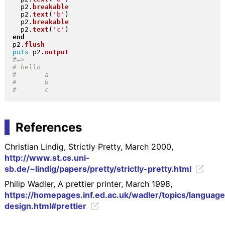
  p2
.
breakable
  p2
.
text
(
'b'
)
  p2
.
breakable
  p2
.
text
(
'c'
)
end
p2
.
flush
puts
 p2
.
output
References
Christian Lindig, Strictly Pretty, March 2000,
http://www.st.cs.uni-
sb.de/~lindig/papers/pretty/strictly-pretty.html
Philip Wadler, A prettier printer, March 1998,
https://homepages.inf.ed.ac.uk/wadler/topics/language
design.html#prettier