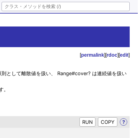
[
permalink
][
rdoc
][
edit
]
則として離散値を扱い、 Range#cover? は連続値を扱い
ます。
RUN
?