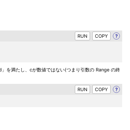
RUN
?
b < d」を満たし、cが数値ではない(つまり引数の Range の終
RUN
?