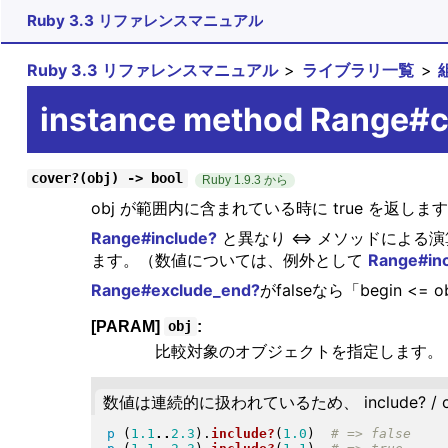
Ruby 3.3 リファレンスマニュアル
Ruby 3.3 リファレンスマニュアル
ライブラリ一覧
instance method Range#c
cover?(obj) -> bool
Ruby 1.9.3 から
obj が範囲内に含まれている時に true を返しま
Range#include?
と異なり <=> メソッドによ
ます。（数値については、例外として
Range#in
Range#exclude_end?
がfalseなら「begin <= 
[PARAM]
:
obj
比較対象のオブジェクトを指定します。
数値は連続的に扱われているため、 include? / 
p
(
1.1
..
2.3
)
.
include?
(
1.0
)