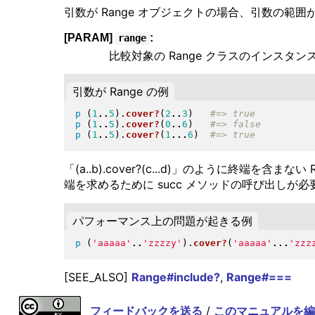
引数が Range オブジェクトの場合、引数の範囲が 
[PARAM]
:
range
比較対象の Range クラスのインスタ
引数が Range の例
p
(
1
..
5
)
.
cover?
(
2
..
3
)
p
(
1
..
5
)
.
cover?
(
0
..
6
)
p
(
1
..
5
)
.
cover?
(
1
...
6
)
「(a..b).cover?(c...d)」のように終端を含
端を求めるために succ メソッドの呼び出しが
パフォーマンス上の問題が起きる例
p
(
'aaaaa'
..
'zzzzy'
)
.
cover?
(
'aaaaa'
...
'zzz
[SEE_ALSO]
Range#include?
,
Range#===
フィードバックを送る
/
このマニュアルを編