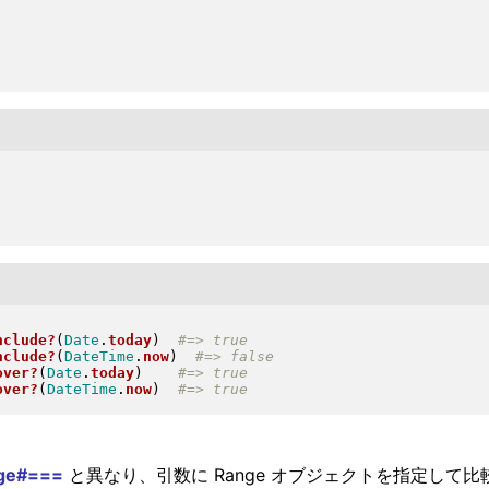
nclude?
(
Date
.
today
)
nclude?
(
DateTime
.
now
)
over?
(
Date
.
today
)
over?
(
DateTime
.
now
)
ge#===
と異なり、引数に Range オブジェクトを指定して