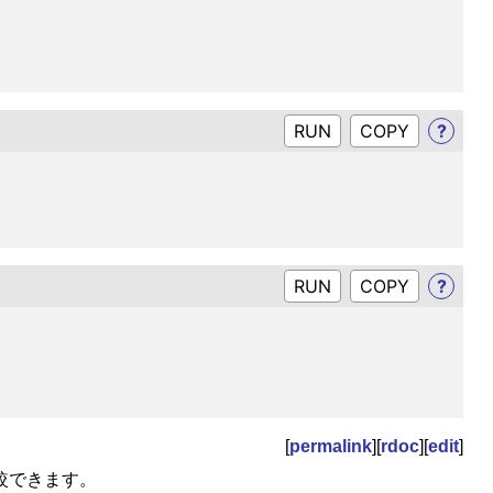
RUN
?
RUN
?
[
permalink
][
rdoc
][
edit
]
比較できます。