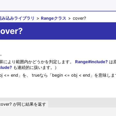
組み込みライブラリ
Rangeクラス
cover?
over?
す。
る演算により範囲内かどうかを判定します。
Range#include?
は原
clude?
も連続的に扱います。）
obj <= end」を、 trueなら「begin <= obj < end」を意味し
cover? が同じ結果を返す