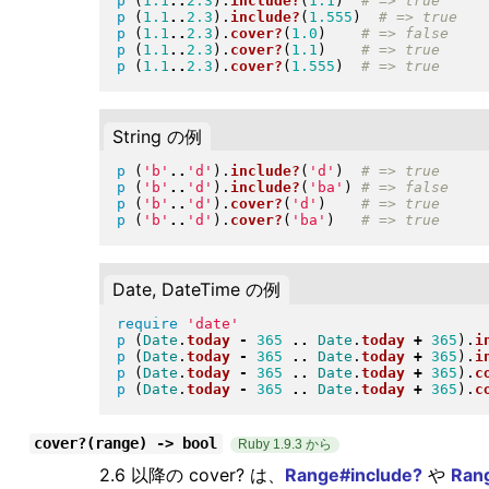
p
(
1.1
..
2.3
)
.
include?
(
1.1
)
p
(
1.1
..
2.3
)
.
include?
(
1.555
)
p
(
1.1
..
2.3
)
.
cover?
(
1.0
)
p
(
1.1
..
2.3
)
.
cover?
(
1.1
)
p
(
1.1
..
2.3
)
.
cover?
(
1.555
)
String の例
p
(
'b'
..
'd'
)
.
include?
(
'd'
)
p
(
'b'
..
'd'
)
.
include?
(
'ba'
)
p
(
'b'
..
'd'
)
.
cover?
(
'd'
)
p
(
'b'
..
'd'
)
.
cover?
(
'ba'
)
Date, DateTime の例
require
'date'
p
(
Date
.
today
-
365
..
Date
.
today
+
365
)
.
i
p
(
Date
.
today
-
365
..
Date
.
today
+
365
)
.
i
p
(
Date
.
today
-
365
..
Date
.
today
+
365
)
.
c
p
(
Date
.
today
-
365
..
Date
.
today
+
365
)
.
c
cover?(range) -> bool
Ruby 1.9.3 から
2.6 以降の cover? は、
Range#include?
や
Ran