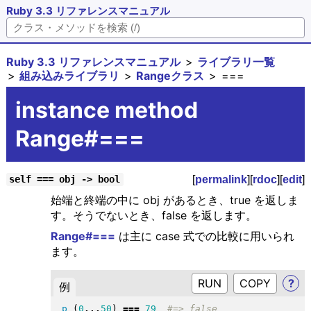
Ruby 3.3 リファレンスマニュアル
Ruby 3.3 リファレンスマニュアル
ライブラリ一覧
組み込みライブラリ
Rangeクラス
===
instance method
Range#===
[
permalink
][
rdoc
][
edit
]
self === obj -> bool
始端と終端の中に obj があるとき、true を返しま
す。そうでないとき、false を返します。
Range#===
は主に case 式での比較に用いられ
ます。
RUN
?
例
p
(
0
...
50
)
===
79