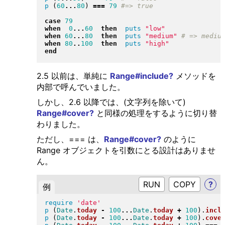
p
(
60
...
80
)
===
79
case
79
when
0
...
60
then
puts
"
low
"
when
60
...
80
then
puts
"
medium
"
when
80
..
100
then
puts
"
high
"
end
2.5 以前は、単純に
Range#include?
メソッドを
内部で呼んでいました。
しかし、2.6 以降では、(文字列を除いて)
Range#cover?
と同様の処理をするように切り替
わりました。
ただし、=== は、
Range#cover?
のように
Range オブジェクトを引数にとる設計はありませ
ん。
RUN
?
例
require
'date'
p
(
Date
.
today
-
100
...
Date
.
today
+
100
)
.
incl
p
(
Date
.
today
-
100
...
Date
.
today
+
100
)
.
cove