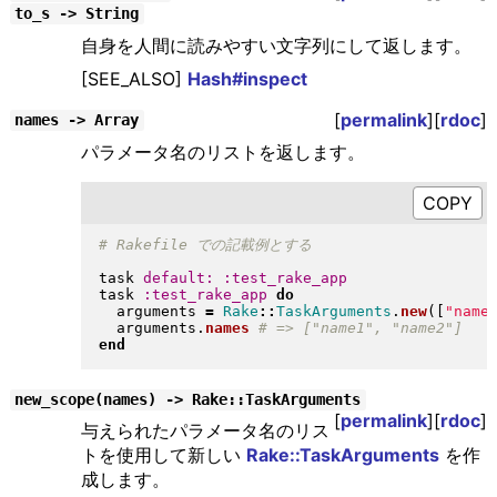
to_s -> String
自身を人間に読みやすい文字列にして返します。
[SEE_ALSO]
Hash#inspect
[
permalink
][
rdoc
]
names -> Array
パラメータ名のリストを返します。
task 
default:
:test_rake_app
task 
:test_rake_app
do
  arguments 
=
Rake
::
TaskArguments
.
new
(
[
"
name
  arguments
.
names
end
new_scope(names) -> Rake::TaskArguments
[
permalink
][
rdoc
]
与えられたパラメータ名のリス
トを使用して新しい
Rake::TaskArguments
を作
成します。