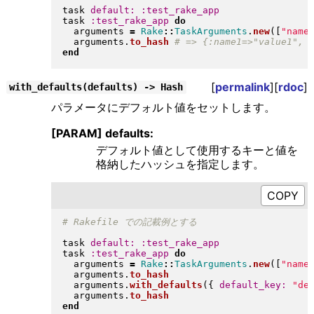
task 
default:
:test_rake_app
task 
:test_rake_app
do
  arguments 
=
Rake
::
TaskArguments
.
new
(
[
"
name
  arguments
.
to_hash
end
[
permalink
][
rdoc
]
with_defaults(defaults) -> Hash
パラメータにデフォルト値をセットします。
[PARAM] defaults:
デフォルト値として使用するキーと値を
格納したハッシュを指定します。
task 
default:
:test_rake_app
task 
:test_rake_app
do
  arguments 
=
Rake
::
TaskArguments
.
new
(
[
"
name
  arguments
.
to_hash
  arguments
.
with_defaults
(
{
default_key:
"
de
  arguments
.
to_hash
end