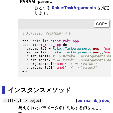
[PARAM] parent:
親となる
Rake::TaskArguments
を指定
します。
task 
default:
:test_rake_app
task 
:test_rake_app
do
  arguments1 
=
Rake
::
TaskArguments
.
new
(
[
"
nam
  arguments2 
=
Rake
::
TaskArguments
.
new
(
[
"
nam
p
 arguments1 
p
 arguments2 
p
 arguments2
[
"
name1
"
]
p
 arguments2
[
"
name3
"
]
end
インスタンスメソッド
[
permalink
][
rdoc
]
self[key] -> object
与えられたパラメータ名に対応する値を返しま