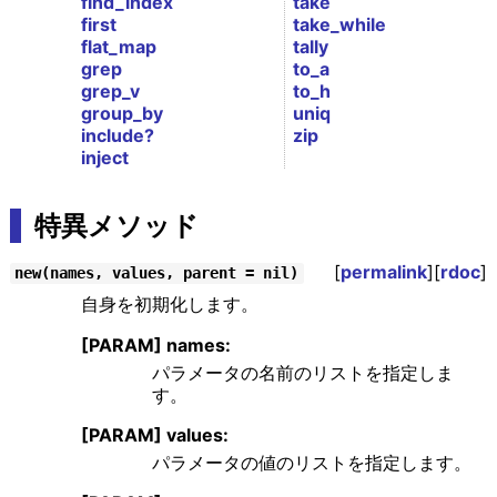
find_index
take
first
take_while
flat_map
tally
grep
to_a
grep_v
to_h
group_by
uniq
include?
zip
inject
特異メソッド
[
permalink
][
rdoc
]
new(names, values, parent = nil)
自身を初期化します。
[PARAM] names:
パラメータの名前のリストを指定しま
す。
[PARAM] values:
パラメータの値のリストを指定します。