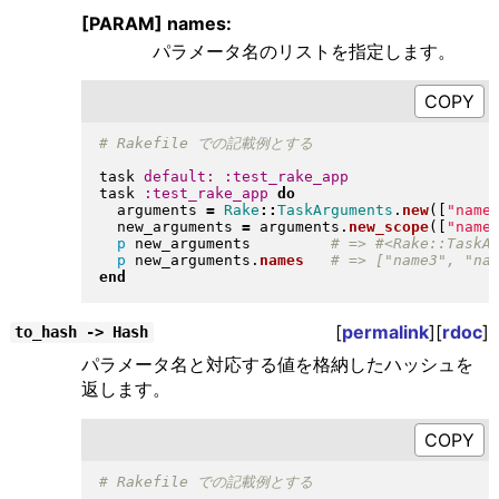
[PARAM] names:
パラメータ名のリストを指定します。
task 
default:
:test_rake_app
task 
:test_rake_app
do
  arguments 
=
Rake
::
TaskArguments
.
new
(
[
"
name
  new_arguments 
=
 arguments
.
new_scope
(
[
"
name
p
 new_arguments         
p
 new_arguments
.
names
end
[
permalink
][
rdoc
]
to_hash -> Hash
パラメータ名と対応する値を格納したハッシュを
返します。