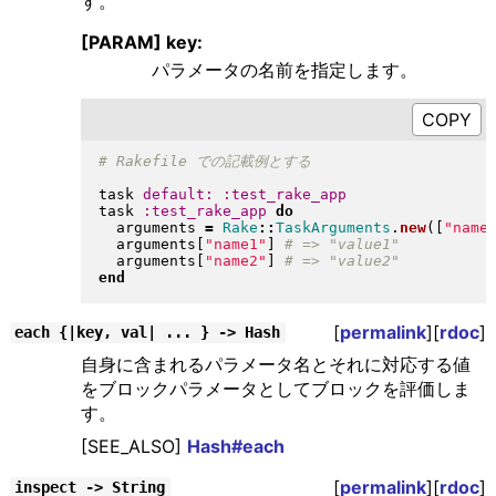
す。
[PARAM] key:
パラメータの名前を指定します。
task 
default:
:test_rake_app
task 
:test_rake_app
do
  arguments 
=
Rake
::
TaskArguments
.
new
(
[
"
name
  arguments
[
"
name1
"
]
  arguments
[
"
name2
"
]
end
[
permalink
][
rdoc
]
each {|key, val| ... } -> Hash
自身に含まれるパラメータ名とそれに対応する値
をブロックパラメータとしてブロックを評価しま
す。
[SEE_ALSO]
Hash#each
[
permalink
][
rdoc
]
inspect -> String